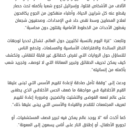
الآلاف من الأشخاص قتلوا، وإسرائيل تجوع شعبا بأكمله تحت حصار
يقطع عنه كل شرايين الحياة، وأطباء منهكون من الجوع يكافحون
لعلاج المصابين وسط نقص حاد في الإمدادات، وصحفيون شجعان
يغطون الأحداث من الخطوط الأمامية يقتلون دون محاسبة".
وتابعت: "غزة اليوم بالنسبة لكثيرين حول العالم، تشكل تحديا لوجهات
النظر السائدة والافتراضات الأساسية والمسلمات، وتدفع الناس
للتساؤل حول الروايات التي تفرض كحقائق غير قابلة للنقاش، وتكشف
كيف يمكن تحريف الحقائق وتبرير المعاناة التي لا توصف، وتجريد شعب
بأكمله من إنسانيته".
ودعت إلى "وقفة تأمل صادقة لإعادة تقييم الأسس التي تبنى عليها
القيم الأخلاقية في مواجهة ما ضعف الحس الأخلاقي الذي يطغى
على عالم تعمه الفوضى والتشتيت والضجيج، وضرورة إعادة تقييم
تعريف المجتمعات للتقدم والقيادة والأسس التي يبنى عليها ذلك".
كما أكدت أنه "لا يوجد عالم يمكن فيه تبرير قصف المستشفيات، أو
تجويع الأطفال، أو إطلاق النار على أناس يسعون إلى المعونة".