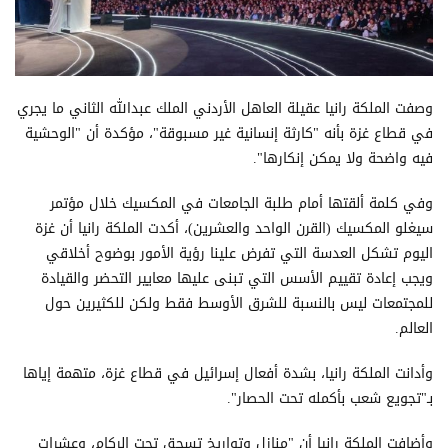
وصفت الملكة رانيا عقيلة العاهل الأردني الملك عبدالله الثاني ما يجري
في قطاع غزة بأنه "كارثة إنسانية غير مسبوقة"، مؤكدة أن "الوحشية
فيه واضحة ولا يمكن إنكارها".
وفي كلمة ألقتها أمام طلبة الجامعات في المكسيك خلال مؤتمر
سيغلو المكسيك (القرن الواحد والعشرين)، أكدت الملكة رانيا أن غزة
اليوم تشكل العدسة التي تفرض علينا رؤية الأمور بوضوح أخلاقي
ويجب إعادة تقييم الأسس التي تبنى عليها معايير التحضر والقيادة
للمجتمعات ليس بالنسبة للشرق الأوسط فقط ولكن للكثيرين حول
العالم.
وأدانت الملكة رانيا، بشدة أفعال إسرائيل في قطاع غزة، متهمة إياها
بـ"تجويع شعب بأكمله تحت الحصار".
وأضافت الملكة رانيا أن "منازل وتواريخ تسحق تحت الركام، وعشرات