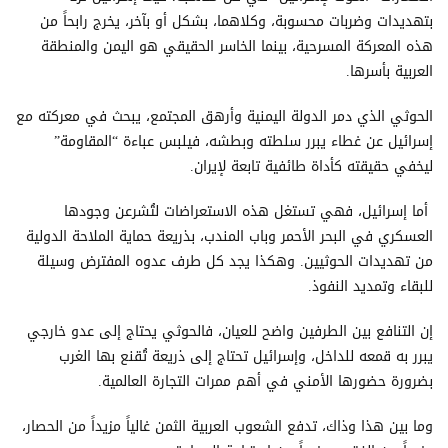
بتهديدات وضربات محسوبة، وكلاهما، بشكل أو بآخر، يخرج رابحاً من
هذه المعركة المسرحية، بينما الخاسر الحقيقي هو اليمن والمنطقة
العربية بأسرها.
الحوثي الذي دمر الدولة اليمنية وأرهق المجتمع، يبحث في معركته مع
إسرائيل عن غطاء يبرر سلطته وبطشه، فيلبس عباءة “المقاومة”
ليخفي حقيقته كأداة طائفية تابعة لإيران.
أما إسرائيل، فهي تستغل هذه الاستعراضات لتُشرعن وجودها
العسكري في البحر الأحمر وباب المندب، بذريعة حماية الملاحة الدولية
من تهديدات الحوثيين. وهكذا يجد كل طرف عدوه المفترض وسيلة
للبقاء وتمديد النفوذ.
إن التنافع بين الطرفين واضح للعيان، فالحوثي يحتاج إلى عدو خارجي
يبرر به قمعه للداخل، وإسرائيل تحتاج إلى ذريعة تُقنع بها الغرب
بضرورة حضورها الأمني في أهم ممرات التجارة العالمية.
وما بين هذا وذاك، تدفع الشعوب العربية الثمن غالياً مزيداً من الحصار،