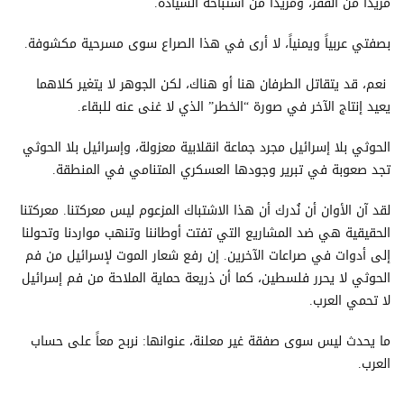
مزيداً من الفقر، ومزيداً من استباحة السيادة.
بصفتي عربياً ويمنياً، لا أرى في هذا الصراع سوى مسرحية مكشوفة.
نعم، قد يتقاتل الطرفان هنا أو هناك، لكن الجوهر لا يتغير كلاهما
يعيد إنتاج الآخر في صورة “الخطر” الذي لا غنى عنه للبقاء.
الحوثي بلا إسرائيل مجرد جماعة انقلابية معزولة، وإسرائيل بلا الحوثي
تجد صعوبة في تبرير وجودها العسكري المتنامي في المنطقة.
لقد آن الأوان أن نُدرك أن هذا الاشتباك المزعوم ليس معركتنا. معركتنا
الحقيقية هي ضد المشاريع التي تفتت أوطاننا وتنهب مواردنا وتحولنا
إلى أدوات في صراعات الآخرين. إن رفع شعار الموت لإسرائيل من فم
الحوثي لا يحرر فلسطين، كما أن ذريعة حماية الملاحة من فم إسرائيل
لا تحمي العرب.
ما يحدث ليس سوى صفقة غير معلنة، عنوانها: نربح معاً على حساب
العرب.