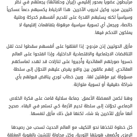
مرتبطون عضوياً بمحور إقليمي (إيران وحلفائها) يجعلهم في نظر
كثيرين مجرد وكيل لحروب الآخرين. هذا الارتباط يكسبهم دعماً عسكرياً
وسياسياً لكنه يسلبهم القدرة على تقديم أنفسهم كحركة وطنية
خالصة، ويجعل أي تسوية سياسية مرهونة بتفاهمات إقليمية لا
يملكون التحكم فيها.
مأزق الحوثيين إذن مزدوج: إذا انغلقوا على أنفسهم سقطوا تحت ثقل
التناقضات الاجتماعية والاقتصادية الداخلية، وإذا انفتحوا على العالم
خسروا صورتهم العقائدية وأُجبروا على تنازلات قد تهدد تماسكهم
العقائدي. إنهم عالقون بين واقع يفرض عليهم التحوّل إلى سلطة
مسؤولة غير مؤهلين لها، وبين خطاب ثوري يناقض قبولهم بأي
شراكة حقيقية أو تسوية متوازنة.
وهنا تكمن المعضلة الأعمق: جماعة سلالية قامت على فكرة الخلاص
الجماعي تحوّلت إلى سلطة تديم الأزمة كي تستمر في البقاء. صحيح
أنها مأزق للآخرين بلا شك، لكنها قبل ذلك مأزق لنفسها.
كل خطوة تتخذها نحو التكيف مع العالم الحديث تسحب من رصيدها
الرمزي وتُضعف هويتها الثورية، وكل محاولة للتشبث بالهوية المغلقة