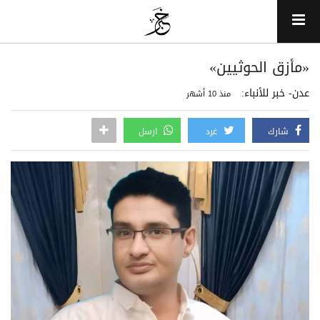
«مأزق الحوثيين»
عدن- خبر للأنباء:
منذ 10 أشهر
شارك
غرد
ارسل