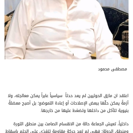
مصطفى محمود
اعتقد ان مازق الحوثيين لم يعد حدثاً سياسياً عابراً يمكن معالجته، ولا
أزمةً يمكن حلّها ببعض الإصلاحات أو إعادة التموضع؛ بل أصبح معضلةً
بنيوية تتآكل من داخلها وتضغط عليها من خارجها.
داخلياً، تعيش الجماعة حالة من الانقسام الصامت بين منطق الثورة
ومنطق الدولة؛ فهي لم تعد حركة مقاومة تتغذى على الحلم بإسقاط