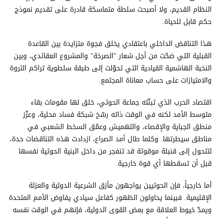
النظام القديم، ولا أصبحت سلطة متماسكة قادرة على تقديم نموذج
حكم قابل للحياة.
هذا التناقض الداخلي باعتقادي يخلق فجوة متزايدة بين القاعدة
القبلية التي ضحّت من أجل شعار "الصرخة" والمشروع العقائدي، وبين
النخبة الهاشمية القيادية التي تحوّلت إلى طبقة سلطوية تراكم الثروة
والامتيازات على حساب معاناة المجتمع.
اقتصاد الحرب الذي تبنّته جماعة الحوثي، خلق لها مقومات بقاء
متوسط الأمد لكنه في الوقت ذاته رسّخ شبكة فساد محلية، وعزّز
منطق الجباية والإقصاء، والتهميش وعمّق السخط الشعبي في
مناطق سيطرتها. وكلما طال أمد الصراع، ازدادت هذه التناقضات حدة،
لتتحول إلى قنبلة موقوتة قد تنفجر من داخل البنية الحوثية نفسها
قبل أن تسقطها أي قوة خارجية.
أما خارجياً، فإن الحوثيين يواجهون مأزق الشرعية الدولية والعزلة
الإقليمية. فبينما يحاولون الظهور كفاعل سيادي يفاوض الأمم المتحدة
ويمدّ خيوط العلاقة مع بعض القوى الدولية، فإنهم في الوقت نفسه