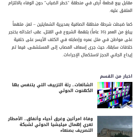
مقابل بيع قطعة أرض في منطقة "خطر الضباب" دون الوفاء بالالتزام
المتفق عليه.
كما ضبطت شرطة منطقة الصافية بمديرية الشمايتين – تعز، متهماً
يبلغ من العمر (16 عاماً) بتهمة الشروع في القتل، عقب اعتدائه بخنجر
على مواطن في مثل عمره وإصابته في الكتف الأيسر على خلفية
خلافات سابقة، حيث جرى إسعاف المصاب إلى المستشفى، فيما تم
إيداع الجاني الحجز لاستكمال الإجراءات.
اخبار من القسم
الشائعات.. رئة التزييف التي يتنفس بها
الكهنوت الحوثي
وفاة امرأتين وغرق أحياء وأنفاق.. الأمطار
تعري إهمال ميليشيا الحوثي لشبكة
التصريف بصنعاء