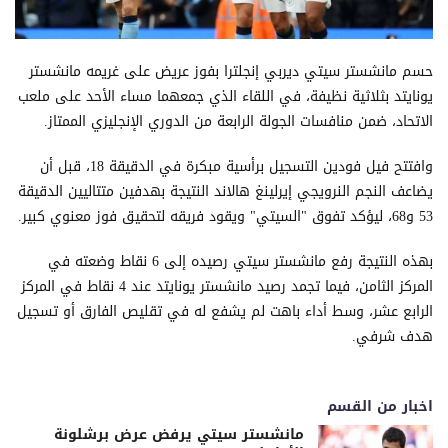
حسم مانشستر سيتي ديربي إنجلترا بفوز عريض على غريمه مانشستر
يونايتد بثلاثية نظيفة، في اللقاء الذي جمعهما مساء الأحد على ملعب
الاتحاد، ضمن منافسات الجولة الرابعة من الدوري الإنجليزي الممتاز.
وافتتح فيل فودين التسجيل برأسية مبكرة في الدقيقة 18، قبل أن
يضاعف النجم النرويجي إيرلينغ هالاند النتيجة بهدفين متتاليين الدقيقة
53 و68، ليؤكد تفوق "السيتي" ويقود فريقه لتحقيق فوز معنوي كبير.
بهذه النتيجة رفع مانشستر سيتي رصيده إلى 6 نقاط وضعته في
المركز الثامن، فيما تجمد رصيد مانشستر يونايتد عند 4 نقاط في المركز
الرابع عشر، وسط أداء باهت لم يشفع له في تقليص الفارق أو تسجيل
هدف شرفي.
اخبار من القسم
مانشستر سيتي يرفض عرض برشلونة