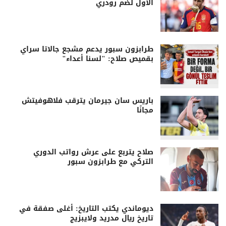
الأول لضم رودري
طرابزون سبور يدعم مشجع جالاتا سراي
بقميص صلاح: "لسنا أعداء"
باريس سان جيرمان يترقب فلاهوفيتش
مجانًا
صلاح يتربع على عرش رواتب الدوري
التركي مع طرابزون سبور
ديوماندي يكتب التاريخ: أغلى صفقة في
تاريخ ريال مدريد ولايبزيج