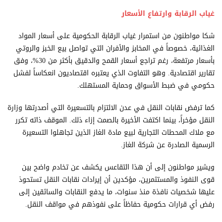
غياب الرقابة وارتفاع الأسعار
شكا مواطنون من استمرار غياب الرقابة الحكومية على أسعار المواد
الغذائية، خصوصاً في المخابز والأفران التي تواصل بيع الخبز والروتي
بأسعار مرتفعة، رغم تراجع أسعار القمح والدقيق بأكثر من 30%، وفق
تقارير اقتصادية. وهو التفاوت الذي يعتبره اقتصاديون انعكاساً لفشل
حكومي في ضبط الأسواق وحماية المستهلك.
كما ترفض نقابات النقل في عدن الالتزام بالتسعيرة التي أصدرتها وزارة
النقل مؤخراً، بينما اكتفت الأخيرة بالصمت إزاء ذلك. الموقف ذاته تكرر
مع ملاك المحطات التجارية لبيع مادة الغاز الذين تجاهلوا التسعيرة
الرسمية الصادرة عن شركة الغاز.
ويشير مواطنون إلى أن هذا التقاعس يكشف عن تخادم واضح بين
قوى النفوذ والمستثمرين، مؤكدين أن إيرادات نقابات النقل تستحوذ
عليها شخصيات نافذة منذ سنوات، ما يدفع النقابات والسائقين إلى
رفض أي قرارات حكومية حفاظاً على نفوذهم في مواقف النقل.