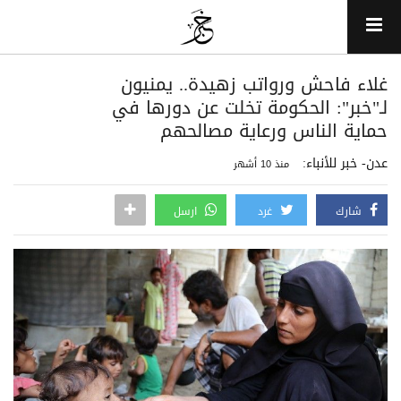
غلاء فاحش ورواتب زهيدة.. يمنيون
لـ"خبر": الحكومة تخلت عن دورها في
حماية الناس ورعاية مصالحهم
عدن- خبر للأنباء:
منذ 10 أشهر
شارك
غرد
ارسل