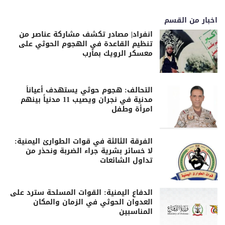
اخبار من القسم
انفراد| مصادر تكشف مشاركة عناصر من
تنظيم القاعدة في الهجوم الحوثي على
معسكر الرويك بمأرب
التحالف: هجوم حوثي يستهدف أعياناً
مدنية في نجران ويصيب 11 مدنياً بينهم
امرأة وطفل
الفرقة الثالثة في قوات الطوارئ اليمنية:
لا خسائر بشرية جراء الضربة ونحذر من
تداول الشائعات
الدفاع اليمنية: القوات المسلحة سترد على
العدوان الحوثي في الزمان والمكان
المناسبين