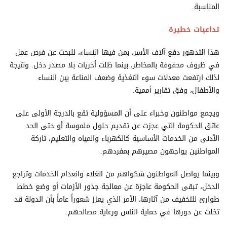
المناسبة.
تداعيات خطيرة
هذا التدهور دفع آلاف الأسر، بمن فيها النساء، للبحث عن فرص عمل
في ظروف محفوفة بالمخاطر، بينما ظلت أخريات بلا مصدر دخل. ونتيجة
لذلك ارتفعت معدلات سوء التغذية وضعف المناعة بين النساء
والأطفال، وفق تقارير أممية.
ويجمع مواطنون وخبراء على أن المسؤولية تقع بالدرجة الأولى على
عاتق الحكومة التي عجزت عن تقديم حلول ملموسة أو حتى الحد
الأدنى من الخدمات الأساسية كالكهرباء والمياه والتعليم، تاركة
المواطنين يواجهون مصيرهم بمفردهم.
وبينما يواصل المواطنون شكواهم من الغلاء وانعدام الخدمات وتراجع
الدخل، تبقى الحكومة عاجزة عن معالجة جذور الأزمات أو وضع خطط
طوارئ للتخفيف من آثارها، الأمر الذي يعزز شعوراً عاماً بأن الدولة قد
تخلت عن دورها في حماية الناس ورعاية مصالحهم.