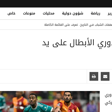
ير
رياضة
شؤون دولية
محليات
منوعات
خاص
قات الشباب في التاريخ.. تعرف على القائمة الكاملة
Yemeni National Fatally Stabbed in Somal
ري الأبطال على يد
الدو يتصدر القائمة بفارق كبير
 الصومال أثناء أدائه صلاة الجمعة
وري
ركي