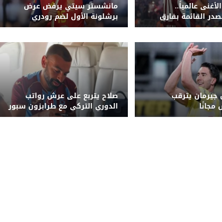
أغنى عالمياً..
مانشستر سيتي يرفض عرض
صدر القائمة بفارق
برشلونة الأول لضم رودري
جيرمان يترقب
صلاح يتربع على عرش رواتب
مجانًا
الدوري التركي مع طرابزون سبور