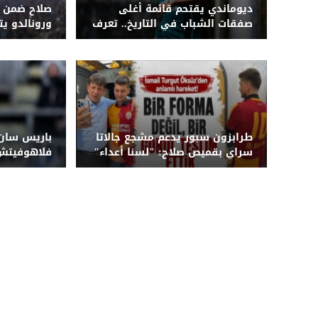
ديوماندي يقتحم قائمة أغلى
صلاح ضمن ال
صفقات الشباب في التاريخ.. تعرف
ورونالدو يت
على القائمة الكاملة
كبير
طرابزون سبور يدعم مشجع جالاتا
باريس سان 
سراي بقميص صلاح: "لسنا أعداء"
فلاهوفيتش 