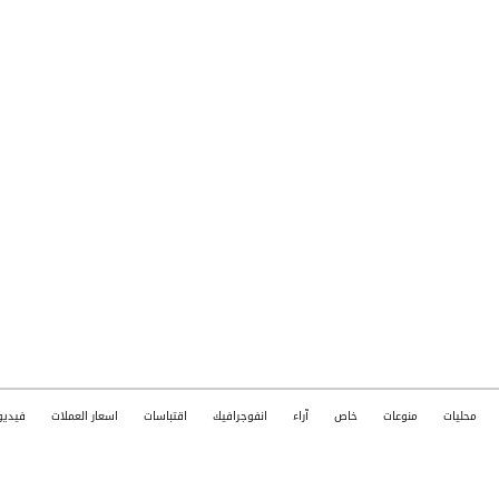
محليات
منوعات
خاص
آراء
انفوجرافيك
اقتباسات
اسعار العملات
فيديو