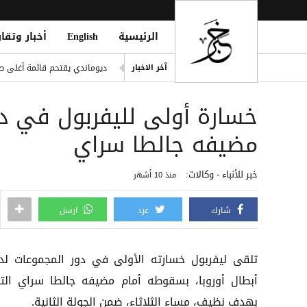
الرئيسية
English
أخبار وتقار
اليونيسف: 300 طفل قتيل في غزة خلال 300 يوم من وقف إطلاق النار
ديوماندي يقتحم قائمة أغلى صف
آخر الاخبار
i Mosque During Friday Prayers
خسارة أولى لليفربول في دو
Cloudflare تطلق Kitesurf: متصفح خفيف للوكلاء الأذكياء
صلاح ضمن الأغنى عالمياً.. ورون
مضيفه جالطا سراي
مقتل يمني طعنًا داخل مسجد في
خبر للأنباء - وكالات:
منذ 10 أشهر
شارك
غرد
ارسل
تلقى ليفربول خسارته الأولى في دور المجموعات لد
أبطال أوروبا، بسقوطه أمام مضيفه جالطا سراي الت
بهدف نظيف، مساء الثلاثاء، ضمن الجولة الثانية.