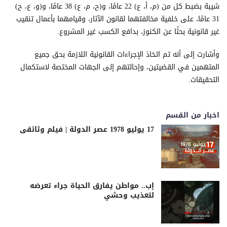
شيبة بضبط كل من (م، أ، ع) 22 عامًا، و(ح، م، ع) 38 عامًا، و(و، ع، ح)
31 عامًا، على خلفية مخالفتهما لقانون الآثار، وقيامهما بأعمال تنقيب
غير قانونية بحثًا عن الكنوز، بدافع الكسب غير المشروع.
وأشارت إلى أنه تم اتخاذ الإجراءات القانونية اللازمة بحق جميع
المتهمين في القضيتين، وإحالتهم إلى الجهات المختصة لاستكمال
التحقيقات.
اخبار من القسم
17 يوليو 1978 عصر الدولة | فيلم وثائقى
إب.. مواطن يفارق الحياة جراء تعرضه
لتعذيب وحشي