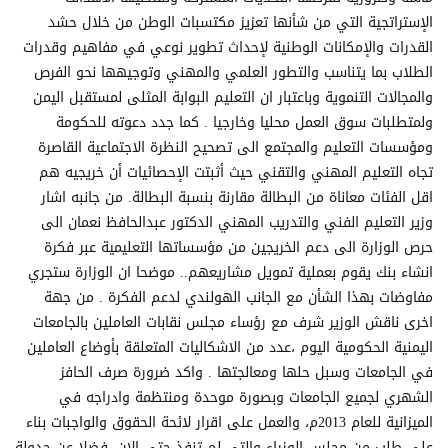
الإستراتجية التي من شأنها تعزيز مكتسبات الوطن من خلال حشد
القدرات والإمكانات الوطنية لإحداث تطوير نوعي في مفاهيم وقدرات
الطلاب بما يتناسب والتطور العلمي والمهني وتوجيهها نحو الفرص
والمجالات التنموية وباعتبار ان التعليم البوابة المثلى لمستقبل اليمن
ولمتطلبات سوق العمل محليا وخارجيا . كما جدد دعوته للحكومة
ومؤسسات التعليم والمجتمع الى تصحيح النظرة الاجتماعية القاصرة
تجاه التعليم المهني والتقني حيث أثبتت الإحصائيات أن خريجيه هم
اقل الفئات معاناة من البطالة مقارنة بنسبة البطالة. من جانبه اشار
وزير التعليم الفني والتدريب المهني الدكتور عبدالحافظ نعمان الى
حرص الوزارة الى دعم الخريجين من مؤسساتها التعليمية عبر فكرة
انشاء بنك يقوم بعملية تمويل مشاريعهم.. موضحا ان الوزارة ستجري
مفاوضات بهذا الشأن مع الجانب الهولندي لدعم الفكرة . من جهة
اخرى ناقش الوزير شرف مع رؤساء مجلس نقابات العاملين بالجامعات
اليمنية الحكومية اليوم ،عدد من الاشكاليات المتعلقة بأوضاع العاملين
في الجامعات وسبل حلها ومعالجتها . واكد ضرورة صرف الحافز
الشهري لجميع الجامعات وبصورة موحدة ومنتظمة وادراجه في
الميزانية للعام 2013م، والعمل على اقرار لائحة الحقوق والواجبات بناء
على طلب من مجلس الوزراء والتي لم تنفذ حتى الان، فضلا عن جدولة