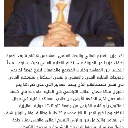
أكد وزير التعليم العالي والبحث العلمي المهندس هشام شرف أهمية
إضفاء مزيدا من المرونة على نظام التعليم العالي بحيث يستوعب مبدأ
التجسير بين المعاهد وكليات المجتمع والجامعات ليتيح فرصة لخريجي
وخريجات التعليم الفني والمهني والتقني استكمال تعليمهم العالي
في نفس تخصصاتهم الذي يحدد المعايير التي على ضوءها يتم
القبول منها معدل الطالب التراكمي في الكلية. جاء ذلك في كلمته
امام حفل تخرج الدفعة الأولى من طلاب المعاهد الفنية في مجال
الملتيميديا وأفلام الكرتون من جامعة "تونتك" الدولية الماليزية
للتكنولوجيا فرع اليمن البالغ عددهم 25 طالبا وطالبة. وقال الوزير شرف
أن التعاون والتكامل بين وزارتي التعليم العالي والفني يمثل حاجة
ماسة وضرورية تفرضها التحديات المشتركة وتقتضيها الأهداف