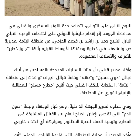
لليوم الثاني على التوالي، تتصاعد حدة التوتر العسكري والقبلي في
محافظة الجوف، إثر إقدام مليشيا الحوثي على اختطاف الوجيه القبلي
البارز، الشيخ حمد بن راشد بن فدغم الحزمي، من منطقة اليتمة بمديرية
خب والشعف، في خطوة وصفتها الأوساط القبلية بأنها "تجاوز خطير"
للأعراف والأسلاف المعهودة.
وأفاد مصدر قبلي بأن مئات السيارات المدججة بالمسلحين من أبناء
قبائل "ذوي حسين" و"دهم" وكافة قبائل الجوف توافدت إلى منطقة
"اليتمة"، استجابة للنكف القبلي حيث أقيم "مطرح مسلح" للمطالبة
بالإفراج الفوري عن المختطف.
وفي خطوة لتعزيز الجبهة الداخلية، وقع كبار الوجهاء وثيقة "صون
الدم" التي تقضي بإعلان الصلح العام بين القبائل المشاركة في
المطرح وتوحيد الصف لنصرة المظلوم ومواجهة أي اعتداء خارجي.
وأكد المصدر أن عملية الاختطاف التي قادها القيادي الحوثي "أبو