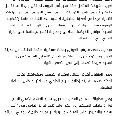
نجيب الشريف" المنتحل صفة مدير أمن الجوف لم تكن وليدة صدفة، بل
جاءت رداً على تنامي الدور الاجتماعي للشيخ الحزمي في حل النزاعات
القبلية بعيداً عن أجهزة المليشيا، لا سيما بعد انشقاقه عنها وتفضيله
الوقوف بمسافة واحدة من مجتمعه القبلي، وهو ما اعتبرته المليشيا
تهديداً مباشراً لنفوذها السلالي ومحاولة لكسر هيمنتها على القرار
القبلي في المحافظة.
ميدانياً، دفعت مليشيا الحوثي بحملة عسكرية ضخمة انطلقت من مدينة
الحزم، وتمركزت على مسافات قريبة من "المطرح القبلي" في رسالة
تهديد صريحة تهدف إلى فض التجمع بالقوة.
وفي المقابل، أكدت القبائل استمرار التصعيد وجهوزيتها لكافة
الاحتمالات ما لم يتم إطلاق سراح الحزمي ورد اعتباره خلال الساعات
القادمة.
وفي محاولة لاستباق الغضب الشعبي، سارع الإعلام الأمني التابع
لوزارة داخلية المليشيا إلى نشر رواية تزعم تورط الحزمي في "أعمال
تقطع والتحريض على الفتنة"، والارتباط بـ"أجندة خارجية"، وهي الذرائع