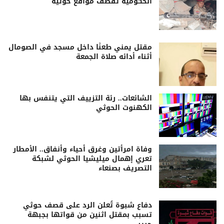
الحكومية تقصف مواقع حوثية
مقتل يمني طعنًا داخل مسجد في الصومال
أثناء أدائه صلاة الجمعة
الشائعات.. رئة التزييف التي يتنفس بها
الكهنوت الحوثي
وفاة امرأتين وغرق أحياء وأنفاق.. الأمطار
تعري إهمال ميليشيا الحوثي لشبكة
التصريف بصنعاء
دفاع شبوة تُعلن الرد على قصف حوثي
تسبب بمقتل اثنين من قواتها بجبهة