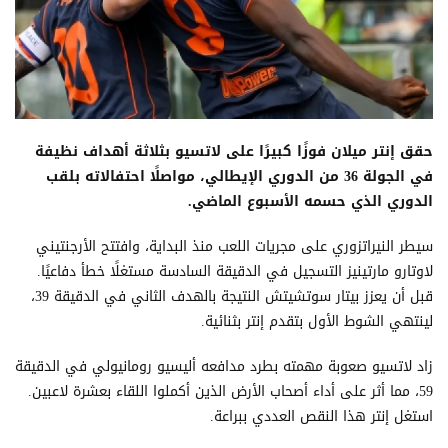
حقق إنتر ميلان فوزًا كبيرًا على لاتسيو بثلاثة أهداف نظيفة
في الجولة 36 من الدوري الإيطالي، مواصلًا احتفالاته بلقب
الدوري الذي حسمه الأسبوع الماضي.
سيطر النيراتزوري على مجريات اللعب منذ البداية، وافتتح الأرجنتيني
لاوتارو مارتينيز التسجيل في الدقيقة السادسة مستغلًا خطأ دفاعيًا.
قبل أن يعزز بيتار سوتشيتش النتيجة بالهدف الثاني في الدقيقة 39،
لينتهي الشوط الأول بتقدم إنتر بثنائية.
زاد لاتسيو صعوبة مهمته بطرد مدافعه أليسيو رومانيولي في الدقيقة
59، مما أثر على أداء أصحاب الأرض الذين أكملوا اللقاء بعشرة لاعبين.
استغل إنتر هذا النقص العددي ببراعة.