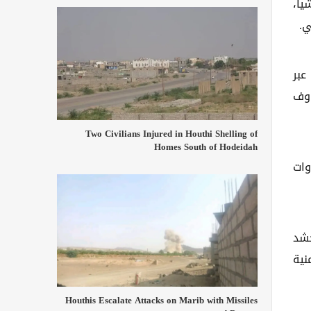
يا،
ي.
عبر
اوف
Two Civilians Injured in Houthi Shelling of
Homes South of Hodeidah
وات
حشد
نية
Houthis Escalate Attacks on Marib with Missiles