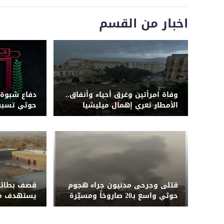
اخبار من القسم
وفاة امرأتين وغرق أحياء وأنفاق..
دفاع شبوة 
الأمطار تعري إهمال ميليشيا
حوثي تسبب 
الحوثي لشبكة التصريف بصنعاء
قواتها بجب
قتلى وجرحى مدنيون جراء هجوم
قصف بطائر
حوثي واسع بـ20 صاروخاً ومسيّرة
يستهدف م
على مأرب وشبوة
الضالع ويُلح