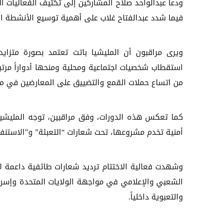
ودعا عبدالواحد صلاح المشاركين إلى تكثيف الفعاليات ا
فيما شدد عبدالفتاح غلاب على أهمية توسيع الأنشطة ال
ويرى مراقبون أن المليشيا باتت تعتمد بصورة متزايد
استقطاب شخصيات اجتماعية ومحلية ومنحها أدواراً مرتب
من اتساع حملات القمع والتضييق على المعارضين في م
كما تعكس هذه الدورات، وفق مراقبين، توجه المليشيا ن
أمنية تخدم مشروعها، تحت شعارات “التعبئة” و”الاستنفار
وشهدت فعالية الاختتام ترديد شعارات طائفية داعمة ل
الشعبي والإعلامي في مواجهة الولايات المتحدة وإسرائ
والتعبوية داخلياً.