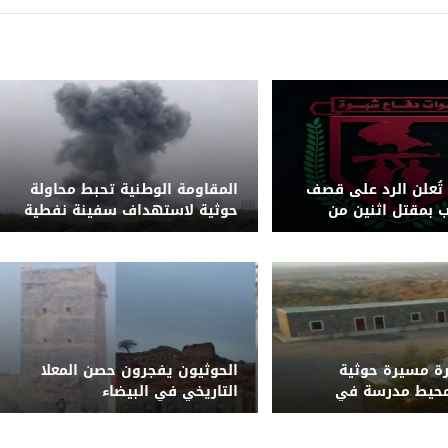
تُعلن الرد على قصف
المقاومة الوطنية تحبط محاولة
بمقتل اثنين من
حوثية لاستهداف سفينة نفطية
هة حريب
بزورق مفخخ قبالة المخا
ة مسيرة حوثية
الحوثيون يفجرون حصن المعلا
حيط مدرسة في
التاريخي في البيضاء
ق أضراراً بمنازل