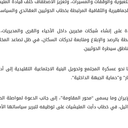
لتعبوية والوقفات والمسيرات، وتعزيز الاصطفاف خلف قيادة المليش
جماهيرية والثقافية المرتبطة بخطاب الحوثيين العقائدي والسياس
ة على إنشاء شبكات مخبرين داخل الأحياء والقرى والمديريات، 
طة بالرصد والإبلاغ ومتابعة تحركات السكان، في ظل تصاعد المخ
ناطق سيطرة الحوثيين.
حو عسكرة المجتمع وتحويل البنية الاجتماعية التقليدية إلى أد
” و”حماية الجبهة الداخلية”.
إيران وما يسمى “محور المقاومة”، إلى جانب الدعوة لمواصلة ال
يل، في خطاب دأبت المليشيات على توظيفه لتبرير سياساتها الأم