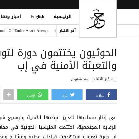
الرئيسية
English
أخبار وتقار
دفاع شبوة تُعلن الرد على قص
outhi Oil Tanker Attack Attempt
آخر الاخبار
تايوان تحقق مع شركات صينية 
الحوثيون يختتمون دورة لتو
المقاومة الوطنية تحبط محاول
قتلى وجرحى مدنيون جراء هجوم حوثي واسع بـ20 صارو
والتعبئة الأمنية في إب
قصف بطائرة مسيرة حوثية يسته
إب- خبر للأنباء:
منذ شهرين
شارك
غرد
ارسل
في إطار مساعيها لتعزيز قبضتها الأمنية وتوسيع شب
الرقابة المجتمعية، اختتمت المليشيا الحوثية في محا
إب دورة تعبوية استهدفت قيادات محلية ومشايخ ووج