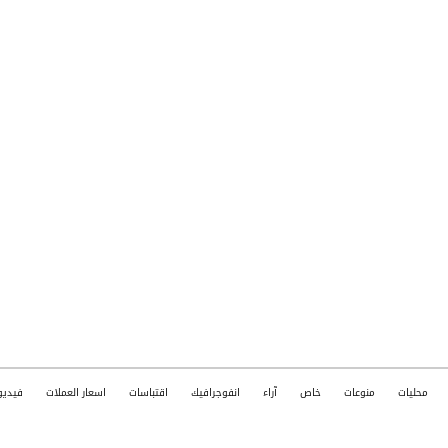
محليات
منوعات
خاص
آراء
انفوجرافيك
اقتباسات
اسعار العملات
فيديو