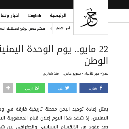
الرئيسية
English
أخبار وتقار
انفراد| مصادر تكشف مشاركة ع
هيثم حسن يوقع لسيلتيك الاسكت
آخر الاخبار
التحالف: هجوم حوثي يستهدف أعياناً مدنية
22 مايو.. يوم الوحدة اليمن
liation Against Houthi Attacks
الفرقة الثالثة في قوات الطوارئ
الوطن
اليونان تنقذ عشرات المهاجري
عدن- خبر للأنباء - تقرير خاص:
منذ شهرين
شارك
غرد
ارسل
يمثل إعادة توحيد اليمن محطة تاريخية فارقة في وج
اليمنيين، إذ شهد هذا اليوم إعلان قيام الجمهورية اليم
بعد عقود من الانقسام السياسي والجغرافي بين ش