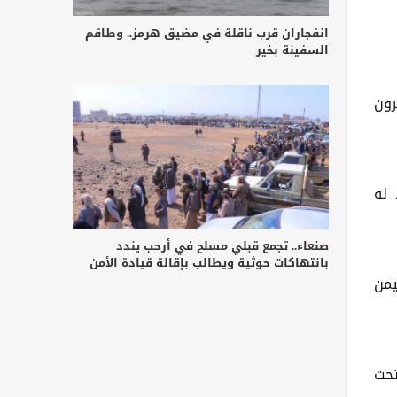
انفجاران قرب ناقلة في مضيق هرمز.. وطاقم
السفينة بخير
ثيرون
 له
صنعاء.. تجمع قبلي مسلح في أرحب يندد
بانتهاكات حوثية ويطالب بإقالة قيادة الأمن
يمن
تحت