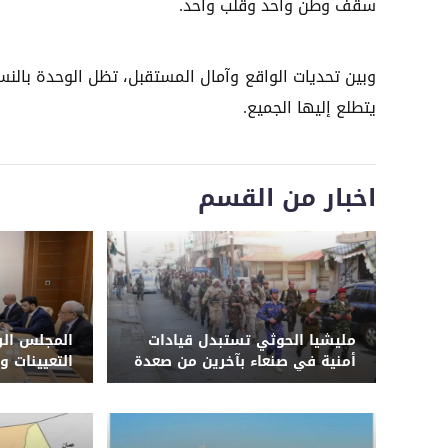
سقف وطن واحد وقلب واحد.
وبين تحديات الواقع وآمال المستقبل، تظل الوحدة بالنسبة 
يتطلع إليها الجميع.
اخبار من القسم
مليشيا الحوثي تستبدل قيادات
المجلس الر
أمنية في صنعاء بآخرين من صعدة
التعيينات و
وحجة وترسل ضباطاً إلى دورات
طائفية وجبهات القتال في 3
محافظات