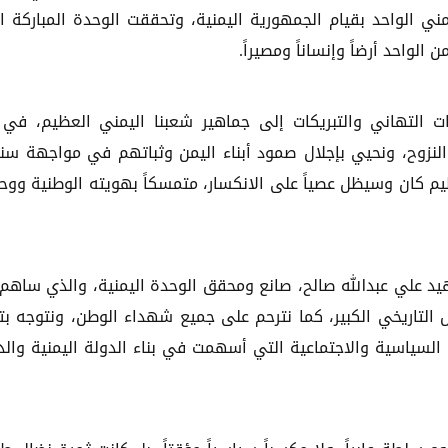
ي الواحد بقيام الجمهورية اليمنية، وتحققت الوحدة المباركة ا
لواحد أرضاً وإنساناً ومصيراً.
ت التهاني والتبريكات إلى جماهير شعبنا اليمني العظيم، في
النزوح، ونحيي بإجلال صمود أبناء اليمن وثباتهم في مواجهة سن
ظيم كان وسيظل عصياً على الانكسار، متمسكاً بهويته الوطنية ووح
يد علي عبدالله صالح، صانع ومحقق الوحدة اليمنية، والذي ساهم
 التاريخي الكبير، كما نترحم على جميع شهداء الوطن، ونتوجه بت
السياسية والاجتماعية التي أسهمت في بناء الدولة اليمنية والد