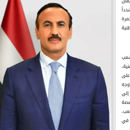
مثل
داً
ثمرة
نية
شعب
 اليمنية،
على
وجه
إلى
صصة
عب،
 في