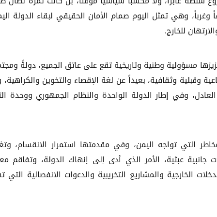
ع سلطة عابراً، ولا مكسباً سياسياً مؤقتاً، بل كانت ثمرة نضال ط
ً وغرباً، وهي تمثل اليوم صمام الأمان الحقيقي لبقاء الدولة اليم
ارتهان للخارج.
يزها مسؤولية وطنية وتاريخية تقع على عاتق الجميع، دولةً ومجتمع
ة وقبلية وثقافية، بعيداً عن لغة الإقصاء والتخوين والكراهية، و
العادل، وفي إطار الدولة الواحدة والنظام الجمهوري ووحدة الت
خاطر التي تواجه اليمن، وفي مقدمتها استمرار الانقسام، وتغ
جانبية عبثية، الأمر الذي أدى إلى إنهاك الدولة، وتفاقم معا
لات الخارجية والمشاريع التخريبية والدعوات الانفصالية التي ت