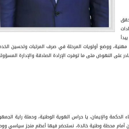
حقق
دات
يبدأ
مهنية، ووضع أولويات المرحلة في صرف المرتبات وتحسين الخدم
قادر على النهوض متى ما توفرت الإرادة الصادقة والإدارة المسؤولة
بناء الحكمة والإيمان، يا حراس الهوية الوطنية، وحملة راية الجمهو
ون أمام محطة وطنية خالدة، نستحضر فيها أعظم منجز سياسي وو