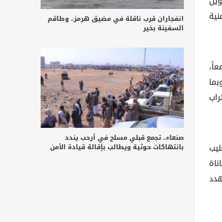
ويل
نية
انفجاران قرب ناقلة في مضيق هرمز.. وطاقم
السفينة بخير
اً،
بما
راب
صنعاء.. تجمع قبلي مسلح في أرحب يندد
بانتهاكات حوثية ويطالب بإقالة قيادة الأمن
ليب
ناة
هدد