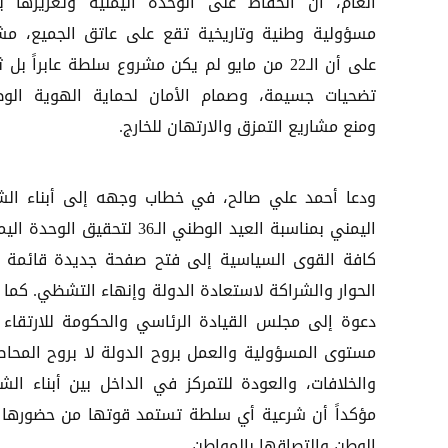
العام، أن الحفاظ على الوحدة اليمنية وتعزيزها ي
مسؤولية وطنية وتاريخية تقع على عاتق الجميع، مشد
على أن الـ22 من مايو لم يكن مشروع سلطة عابراً بل 
تضحيات جسيمة، وصمام الأمان لحماية الهوية الوط
ومنع مشاريع التمزق والارتهان للخارج.
ودعا أحمد علي صالح، في خطاب وجهه إلى أبناء ال
اليمني بمناسبة العيد الوطني الـ36 لتحقيق الوحدة
كافة القوى السياسية إلى فتح صفحة جديدة قائمة 
الحوار والشراكة لاستعادة الدولة وإنهاء التشظي. كما 
دعوة إلى مجلس القيادة الرئاسي والحكومة للارتقاء 
مستوى المسؤولية والعمل بروح الدولة لا بروح المحا
والخلافات، والعودة للتمركز في الداخل بين أبناء الش
مؤكداً أن شرعية أي سلطة تستمد قوتها من حضورها
الوطن والتصاقها بالمواطن.