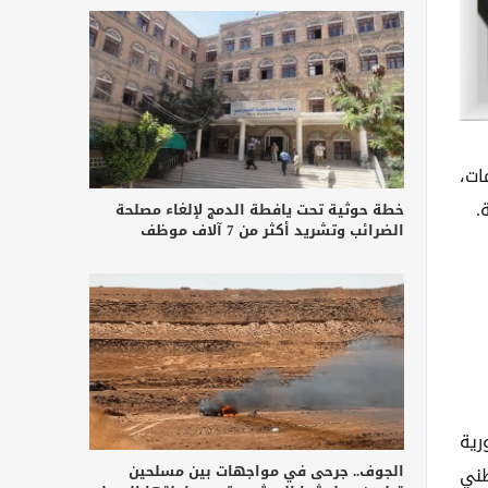
ات،
.
خطة حوثية تحت يافطة الدمج لإلغاء مصلحة
الضرائب وتشريد أكثر من 7 آلاف موظف
رية
الجوف.. جرحى في مواجهات بين مسلحين
طني