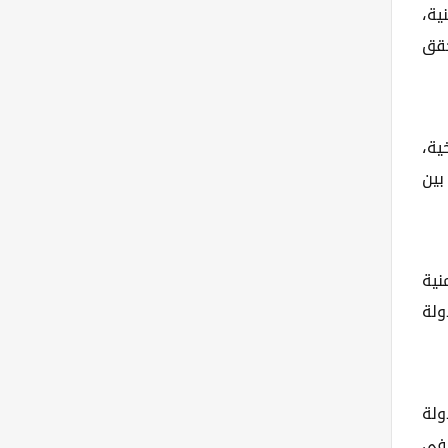
ية،
حقق
ية،
بين
نية
ولة
ولة
 في