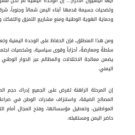
أيها اليمنيون الأحرار… إن الوحدة اليمنية لم تكن مشرو
وتضحيات جسيمة قدمها أبناء اليمن شمالاً وجنوباً، شرقا
وحماية الهوية الوطنية ومنع مشاريع التمزق والتفكك وال
ومن هذا المنطلق، فإن الحفاظ على الوحدة اليمنية وتعز
سلطةً ومعارضةً، أحزاباً وقوى سياسية، وشخصيات اجتماعي
يضمن معالجة الاختلالات والمظالم عبر الحوار الوطني 
اليمني.
إن المرحلة الراهنة تفرض على الجميع إدراك حجم الم
المصالح الضيقة، واستنزاف مقدرات الوطن في صراعات 
المواطنين، وتعطيل مؤسساتها، وفتح المجال أمام التدخ
حاضر اليمن ومستقبله.