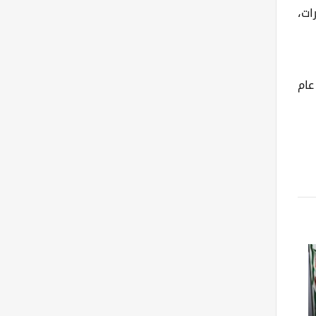
ات،
عام