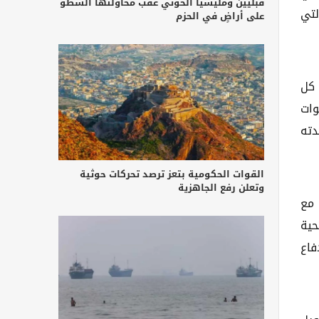
قبليين ومليشيا الحوثي عقب محاولتها السطو
لتي
على أراضٍ في الحزم
 كل
وات
دته
القوات الحكومية بتعز ترصد تحركات حوثية
وتعلن رفع الجاهزية
 مع
حية
فاع