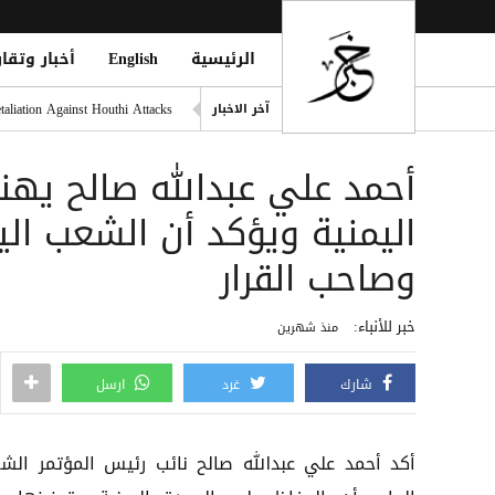
الرئيسية
English
أخبار وتقار
التحالف: هجوم حوثي يستهدف أعياناً مدنية
liation Against Houthi Attacks
آخر الاخبار
الفرقة الثالثة في قوات الطوارئ
اليونان تنقذ عشرات المهاجري
الدفاع اليمنية: القوات المسلح
اليمنية ويؤكد أن الشعب ال
فينيسيوس يمدد عقده مع ريال مد
وصاحب القرار
خبر للأنباء:
منذ شهرين
شارك
غرد
ارسل
أكد أحمد علي عبدالله صالح نائب رئيس المؤتمر الش