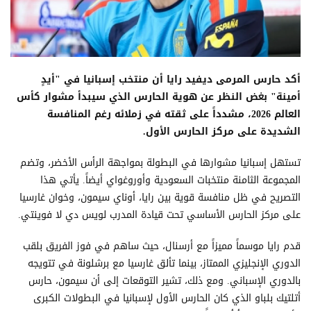
أكد حارس المرمى ديفيد رايا أن منتخب إسبانيا في "أيدٍ
أمينة" بغض النظر عن هوية الحارس الذي سيبدأ مشوار كأس
العالم 2026، مشدداً على ثقته في زملائه رغم المنافسة
الشديدة على مركز الحارس الأول.
تستهل إسبانيا مشوارها في البطولة بمواجهة الرأس الأخضر، وتضم
المجموعة الثامنة منتخبات السعودية وأوروغواي أيضاً. يأتي هذا
التصريح في ظل منافسة قوية بين رايا، أوناي سيمون، وخوان غارسيا
على مركز الحارس الأساسي تحت قيادة المدرب لويس دي لا فوينتي.
قدم رايا موسماً مميزاً مع أرسنال، حيث ساهم في فوز الفريق بلقب
الدوري الإنجليزي الممتاز، بينما تألق غارسيا مع برشلونة في تتويجه
بالدوري الإسباني. ومع ذلك، تشير التوقعات إلى أن سيمون، حارس
أتلتيك بلباو الذي كان الحارس الأول لإسبانيا في البطولات الكبرى