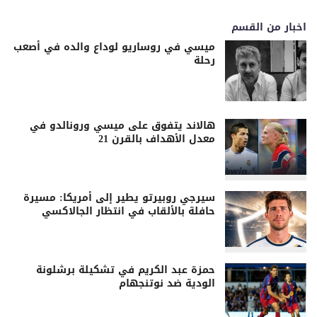
اخبار من القسم
ميسي في روساريو لوداع والده في أصعب
رحلة
هالاند يتفوق على ميسي ورونالدو في
معدل الأهداف بالقرن 21
سيرجي روبيرتو يطير إلى أمريكا: مسيرة
حافلة بالألقاب في انتظار الجالاكسي
حمزة عبد الكريم في تشكيلة برشلونة
الودية ضد نوتنجهام