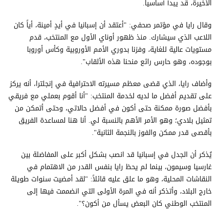
الأخيرة، قد يبدأ أساسياً.
وقال رايا في مؤتمر صحفي: "أعتقد أن إسبانيا في أيدٍ أمينة، أياً كان
اللاعب الذي سيشارك. منذ ظهور أوناي الأول مع المنتخب، قدم
مستويات عالية للغاية، وفزنا بدوري الأمم الأوروبية وكأس أوروبا
بوجوده، وهو حارس رائع منحنا هذه الألقاب".
وأضاف رايا، الذي قضى معظم مسيرته الاحترافية في إنجلترا، أنه يركز
على تقديم أفضل ما لديه لخدمة المنتخب: "أنا أقوم بعملي مع فريقي
بأفضل صورة ممكنة حتى أكون في أفضل حالاتي، وحتى أتمكن من
تمثيل بلادي؛ وهو الأمر الأهم بالنسبة لي. أنا هنا لمساعدة الفريق
بأقصى قدر ممكن والفوز بالنجمة الثانية".
يُذكر أن الجدل في إسبانيا قد انصب بشكل أكبر على المفاضلة بين
غارسيا وسيمون، بينما لم يحظ رايا بنفس القدر من الاهتمام في
النقاشات المحلية، وهو ما علق عليه قائلاً: "لقد أمضيت سنوات طويلة
خارج البلاد، وأتذكر أنه في المرة الأولى التي انضممت فيها إلى
المنتخب الوطني كان البعض يسأل من أكون؟".