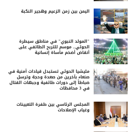
اليمن بين زمن الزعيم وهجير النكبة
"المولد النبوي" في مناطق سيطرة
الحوثي.. موسم للتربح الطائفي على
أنقاض أضخم مأساة إنسانية
مليشيا الحوثي تستبدل قيادات أمنية في
صنعاء بآخرين من صعدة وحجة وترسل
ضباطاً إلى دورات طائفية وجبهات القتال
في 3 محافظات
المجلس الرئاسي بين طفرة التعيينات
وغياب الإصلاحات