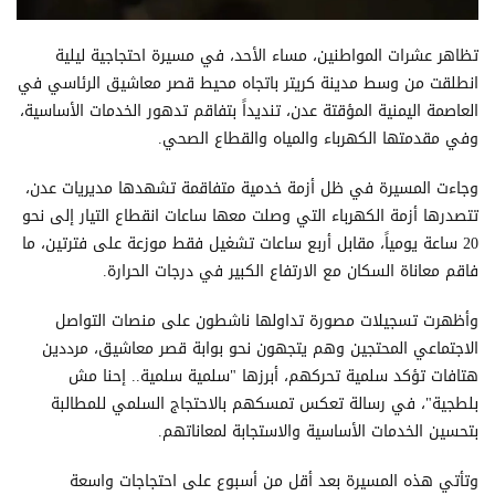
تظاهر عشرات المواطنين، مساء الأحد، في مسيرة احتجاجية ليلية
انطلقت من وسط مدينة كريتر باتجاه محيط قصر معاشيق الرئاسي في
العاصمة اليمنية المؤقتة عدن، تنديداً بتفاقم تدهور الخدمات الأساسية،
وفي مقدمتها الكهرباء والمياه والقطاع الصحي.
وجاءت المسيرة في ظل أزمة خدمية متفاقمة تشهدها مديريات عدن،
تتصدرها أزمة الكهرباء التي وصلت معها ساعات انقطاع التيار إلى نحو
20 ساعة يومياً، مقابل أربع ساعات تشغيل فقط موزعة على فترتين، ما
فاقم معاناة السكان مع الارتفاع الكبير في درجات الحرارة.
وأظهرت تسجيلات مصورة تداولها ناشطون على منصات التواصل
الاجتماعي المحتجين وهم يتجهون نحو بوابة قصر معاشيق، مرددين
هتافات تؤكد سلمية تحركهم، أبرزها "سلمية سلمية.. إحنا مش
بلطجية"، في رسالة تعكس تمسكهم بالاحتجاج السلمي للمطالبة
بتحسين الخدمات الأساسية والاستجابة لمعاناتهم.
وتأتي هذه المسيرة بعد أقل من أسبوع على احتجاجات واسعة