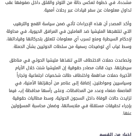
مشددة، في خطوة تعكس حالة من التوتر والقلق داخل صفوفها عقب
تداول معلومات عن سفر قيادات عبر رحلات أممية.
وأكد المصدر أن هذه الإجراءات تأتي ضمن سياسة القمع والترهيب
التي تنتهجها المليشيا ضد العاملين في المرافق الحيوية، في محاولة
لإحكام السيطرة ومنع تسرب أي معلومات تتعلق بتحركاتها وقياداتها،
وسط غياب أي توضيحات رسمية من سلطات الحوثيين بشأن الحملة.
وتصاعدت حملات الاختطاف التي تنفذها مليشيا الحوثي في مناطق
سيطرتها، حيث قالت مصادر حقوقية إن المليشيا شنت خلال الأيام
الأخيرة حملات مداهمة واختطاف طالت شخصيات اجتماعية وتجاراً
وسياسيين ومواطنين، إضافة إلى عناصر من أجهزتها الأمنية، في
العاصمة صنعاء وعدد من المحافظات، وعلى رأسها محافظة إب، فيما
تزايدت حالات الوفاة داخل السجون الحوثية، وسط مطالبات حقوقية
بإجراء تحقيقات مستقلة في ملابساتها، وضمان محاسبة المسؤولين
عنها.
اخبار من القسم