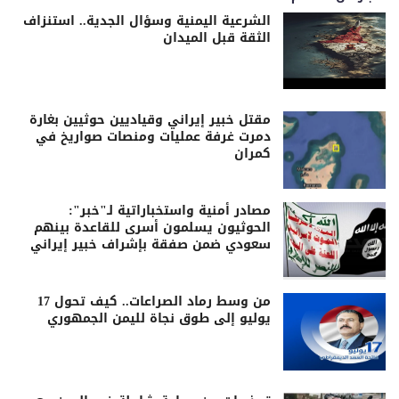
الشرعية اليمنية وسؤال الجدية.. استنزاف
الثقة قبل الميدان
مقتل خبير إيراني وقياديين حوثيين بغارة
دمرت غرفة عمليات ومنصات صواريخ في
كمران
مصادر أمنية واستخباراتية لـ"خبر":
الحوثيون يسلمون أسرى للقاعدة بينهم
سعودي ضمن صفقة بإشراف خبير إيراني
من وسط رماد الصراعات.. كيف تحول 17
يوليو إلى طوق نجاة لليمن الجمهوري