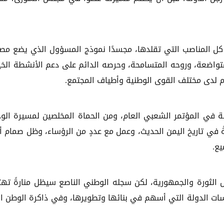
 كل المناصب التي تقلدها، مجسدًا نموذج المسؤول الذي يضع مص
تواضعة، وروحه المتسامحة، وحرصه الدائم على دعم الأنشطة الخي
رام لدى مختلف القوى الوطنية وأطياف المجتمع.
لة في المؤتمر الشعبي العام، ومن الحماة المخلصين لمسيرة الو
ةً في تاريخ اليمن الحديث، وعمل مع عددٍ من الرؤساء، وظل صمام أ
يع.
جيل الثورة والجمهورية، لكن سجله الوطني الناصع سيظل منارةً ته
ات الدولة التي أسهم في بنائها وتطويرها، وفي ذاكرة الوطن ا