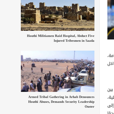
Houthi Militiamen Raid Hospital, Abduct Five
Injured Tribesmen in Saada
مة،
اخل
بين
ية،
Armed Tribal Gathering in Arhab Denounces
Houthi Abuses, Demands Security Leadership
إلى
Ouster
مًا