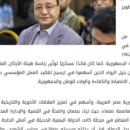
وير
 من
 في
يط لثورة السادس والعشرين من سبتمبر 1962
لجمهورية. كما كان قائدًا عسكريًا تولّى رئاسة هيئة الأركان العا
ن من جيل الرواد الذين أسهموا في ترسيخ تقاليد العمل المؤسسي د
لانضباط والكفاءة والولاء للوطن والجمهورية.
ورية مصر العربية، وأسهم في تعزيز العلاقات الأخوية والتاريخية 
العاصمة صنعاء، حيث ترك بصماتٍ واضحةً في التنمية والإدارة المحل
منظم في مرحلة كانت الدولة اليمنية الحديثة في أمسّ الحاجة 
رجل الدولة، قبل أن يختتم مسيرته عضوًا في مجلس الشورى، مقد