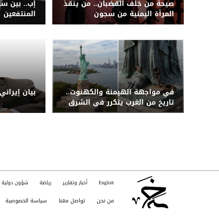
صيحة من خلف القضبان.. من ينقذ
إب.. بين س
المرأة اليمنية من سجون
المنتفعين
الحوثيين؟
في مواجهة الهيمنة والكهنوت..
بيان إيراني
تاريخ من الغرب يتكرر في الشرق
English
أخبار وتقارير
رياضة
شؤون دولية
من نحن
تواصل معنا
سياسة الخصوصية