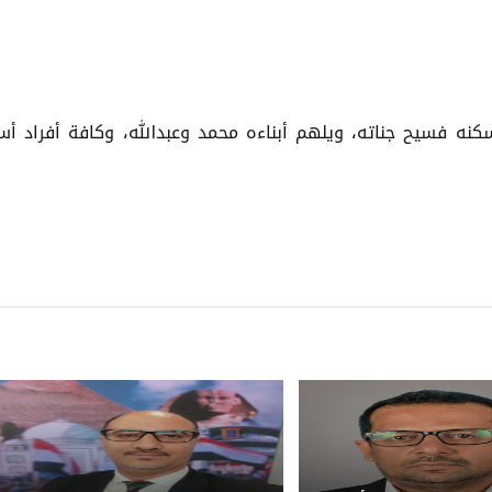
كنه فسيح جناته، ويلهم أبناءه محمد وعبدالله، وكافة أفراد أس