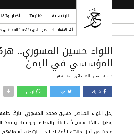
الرئيسية
English
أخبار وتقار
اليونيسف: 300 طفل قتيل في غزة خلال 300 يوم من وقف إطلاق النار
ديوماندي يقتحم قائمة أغلى صف
آخر الاخبار
i Mosque During Friday Prayers
اللواء حسين المسوري.. هرمٌ
Cloudflare تطلق Kitesurf: متصفح خفيف للوكلاء الأذكياء
صلاح ضمن الأغنى عالمياً.. ورون
المؤسسي في اليمن
مقتل يمني طعنًا داخل مسجد في
د. طه حسين الهمداني
منذ شهر
شارك
غرد
ارسل
رحل اللواء المناضل حسين محمد المسوري، تاركًا خلفه إر
وطنيًا خالدًا ومسيرةً حافلةً بالعطاء. وبوفاته يفتقد ا
واحدًا من أبرز رجالاته الأوفياء الذين ارتبطت أسماؤهم 