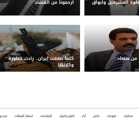
طوة المشرفين وأبواق
ارحمونا من الفساد
 من صنعاء
كلما ضعفت إيران.. زادت خطورة
وكلائها
محليات
منوعات
خاص
آراء
انفوجرافيك
اقتباسات
اسعار العملات
فيديو