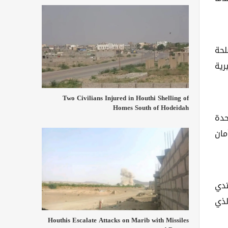
لحة
رية
Two Civilians Injured in Houthi Shelling of
Homes South of Hodeidah
حدة
مان
تدي
لذي
Houthis Escalate Attacks on Marib with Missiles