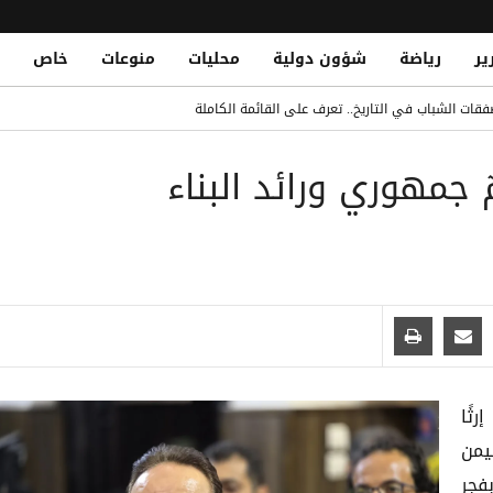
ير
رياضة
شؤون دولية
محليات
منوعات
خاص
قات الشباب في التاريخ.. تعرف على القائمة الكاملة
Yemeni National Fatally Stabbed in Somal
 جمهوري ورائد البناء
الدو يتصدر القائمة بفارق كبير
 الصومال أثناء أدائه صلاة الجمعة
ثًا
ليمن
بفجر