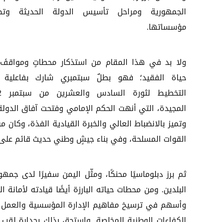
الجمهورية ومراحل تأسيس الدولة الحديثة وتط
مؤسساتها.
ولا بد في هذا المقام من استذكار محطاتٍ ومواقفَ
حياة الفقيد؛ فهو بطلٌ سبتمبري شارك بفاعلية
التخط
المجيدة، التي أنهت الحكم الإمامي وفتحت آفاق الدولة ا
وتميز بالانضباط العالي والخبرة القيادية الفذة، وكا
القوات المسلحة، وفي بناء جيشٍ وطني حديث قائم على ا
ثم برز دبلوماسيًا محنكًا، ومثّل اليمن سفيرًا لدى جمه
البلدين. ومن محطات حياته البارزة أيضًا قيادته لأمانة 
وأسهم في ترسيخ مفاهيم الإدارة المؤسسية والعمل ال
الكفاءات الوطنية المخلصة. واستحق بذلك بجدارة لقب 