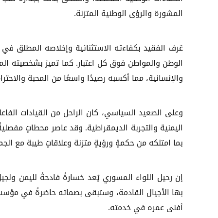
المشورة والرؤى الوطنية المتزنة.
عُرف الفقيد بكفاءته الاستثنائية وإخلاصه المطلق في
الوطن والمواطن فوق كل اعتبار. كما تميز بشخصيته الم
والإنسانية، مما أكسبه رصيدًا واسعًا من المحبة والاحت
وعلى الصعيد السياسي، كان الراحل من القيادات الفاع
اليمنية والتجربة الديمقراطية. وقد عاصر محطاتٍ مفصلي
بما امتلكه من حكمةٍ ورؤيةٍ متزنة وعلاقاتٍ طيبة مع الجم
إن رحيل اللواء المسوري يُعد خسارةً فادحةً لليمن ول
بها الأجيال القادمة، وستبقى بصماته حاضرةً في مؤسس
أفنى عمره في خدمته.