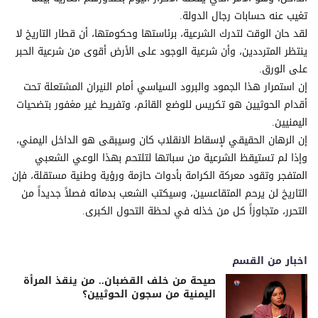
تغيب عنه حسابات رجال الدولة.
لقد حان الوقت لتدرك الشرعية، برئاستها وحكومتها، أن قطار التاريخ لا
ينتظر المترددين، وأن شرعية الوجود على الأرض أقوى من شرعية الحبر
على الورق.
إن استمرار هذا الجمود والبرود السياسي أمام النيران المشتعلة تحت
أقدام الحوثيين هو تكريس للوضع القائم، وتفريط غير مغفور بتضحيات
اليمنيين.
إن الرهان الحقيقي لإسقاط الانقلاب كان وسيبقى هو الداخل اليمني،
وإذا لم تستيقظ الشرعية من سباتها لتلتحم بهذا الوعي الشعبي
المتفجر وتقود معركة الكرامة بأدوات حازمة ورؤية وطنية مستقلة، فإن
التاريخ لن يرحم المتقاعسين، وسيكتب الشعب بدمائه فصلاً جديداً من
التحرر، متجاوزاً كل من خذله في لحظة التحول الكبرى.
اخبار من القسم
صيحة من خلف القضبان.. من ينقذ المرأة
اليمنية من سجون الحوثيين؟