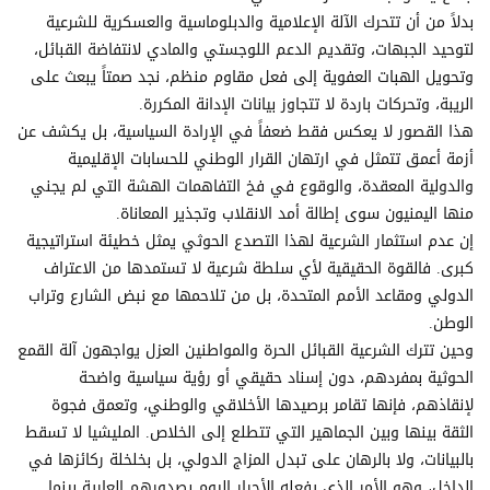
بدلاً من أن تتحرك الآلة الإعلامية والدبلوماسية والعسكرية للشرعية
لتوحيد الجبهات، وتقديم الدعم اللوجستي والمادي لانتفاضة القبائل،
وتحويل الهبات العفوية إلى فعل مقاوم منظم، نجد صمتاً يبعث على
الريبة، وتحركات باردة لا تتجاوز بيانات الإدانة المكررة.
هذا القصور لا يعكس فقط ضعفاً في الإرادة السياسية، بل يكشف عن
أزمة أعمق تتمثل في ارتهان القرار الوطني للحسابات الإقليمية
والدولية المعقدة، والوقوع في فخ التفاهمات الهشة التي لم يجني
منها اليمنيون سوى إطالة أمد الانقلاب وتجذير المعاناة.
إن عدم استثمار الشرعية لهذا التصدع الحوثي يمثل خطيئة استراتيجية
كبرى. فالقوة الحقيقية لأي سلطة شرعية لا تستمدها من الاعتراف
الدولي ومقاعد الأمم المتحدة، بل من تلاحمها مع نبض الشارع وتراب
الوطن.
وحين تترك الشرعية القبائل الحرة والمواطنين العزل يواجهون آلة القمع
الحوثية بمفردهم، دون إسناد حقيقي أو رؤية سياسية واضحة
لإنقاذهم، فإنها تقامر برصيدها الأخلاقي والوطني، وتعمق فجوة
الثقة بينها وبين الجماهير التي تتطلع إلى الخلاص. المليشيا لا تسقط
بالبيانات، ولا بالرهان على تبدل المزاج الدولي، بل بخلخلة ركائزها في
الداخل، وهو الأمر الذي يفعله الأحرار اليوم بصدورهم العارية بينما