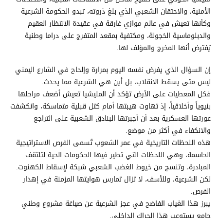
الأمنية، والاحتقان الشعبي الذي بلغ ذروته، تبدو الحكومة الشرعية
وكأنها تعيش في عالم موازي غارقة في عقيدة الانتظار العقيم
والدبلوماسية الخجولة، ومكتفية بمقعد المتفرج على دراما وطنية
يُفترض أنها المخرج والمؤلف لها.
إن السؤال الذي يفرض نفسه اليوم بمرارة وإلحاح في الشارع اليمني
ليس متى يسقط الانقلاب، بل أين هي الشرعية مما يحدث.
فكل المعطيات على الأرض تؤكد أن المليشيا تعيش أضعف مراحلها
بنيوياً وأخلاقياً، إذ تهاوت هيبتها أمام كتل قبلية متماسكة، وانكشفت
عورتها العسكرية بعد أن أجبرتها البنادق الشعبية على التراجع
والانكفاء في أكثر من موضع.
هذه اللحظات التاريخية في عمر الشعوب تُسمى الفرص الاستراتيجية
الحاسمة، وهي اللحظات التي تطير فيها الحكومات الحية لتلتقف
المبادرة، وتنسج من خيوط الغضب الشعبي شبكة لإسقاط الكهنوت.
لكن الشرعية، وللأسف، لا تزال تمارس هوايتها المزمنة في إهدار
الفرص.
يبرز هذا الغياب الفاضح في عجز الشرعية عن صياغة مشروع وطني
جامع يستوعب هذا الحراك الداخلي.