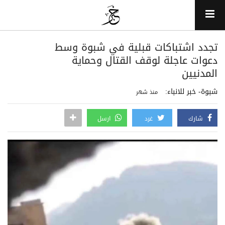
تجدد اشتباكات قبلية في شبوة وسط
دعوات عاجلة لوقف القتال وحماية
المدنيين
شبوة- خبر للانباء:
منذ شهر
شارك
غرد
ارسل