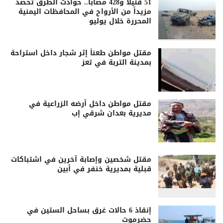
51 قتيلاً و428 مصاباً.. حوادث الطرق تحصد
مزيداً من الأرواح في المحافظات اليمنية
المحررة خلال يوليو
مقتل مواطن طعناً إثر شجار داخل استراحة
بمدينة التربة في تعز
مقتل مواطن داخل أرضه الزراعية في
مديرية بعدان شرقي إب
مقتل شخصين وإصابة آخرين في اشتباكات
قبلية بمديرية خنفر في أبين
إنقاذ 6 حالات غرق بساحل الستين في
حضرموت