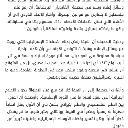
وأوضحت الصحيفة العبرية أن الفيفا أكد في رده الرسمي، الذي نقلته
وسائل إعلام ونشر في صحيفة "الغارديان" البريطانية، أن رفع علم
فلسطين لا يتعارض مع قوانين البطولة. وأشار الاتحاد الدولي إلى أن
الأعلام التي تمثل الاتحادات الأعضاء الـ211 مسموح بها في مسابقاته،
وهو ما رفضته إسرائيل بشدة واعتبرته استهتاراً بالقوانين.
وذكرت الصحيفة أن الفيفا رفض بذلك الادعاءات الإسرائيلية التي روجت
عبر وسائل الإعلام وشبكات التواصل الاجتماعي بأن هذه البادرة
سياسية ممنوعة في المونديال، مما أثار موجة استياء واسعة في تل
أبيب. ولم تتخذ أي إجراءات تأديبية ضد المدرب المصري، بل من المتوقع
أن يستمر في منصبه ويقود منتخب مصر في البطولة القادمة، وهو ما
اعتبره الإسرائيليون صفعة جديدة لمحاولاتهم.
وأشارت الصحيفة إلى أن الفيفا كان قد منع قبل البطولة دخول الأعلام
الإيرانية التي تعود لفترة ما قبل الثورة الإسلامية. وأوضحت أن الفرق
بين العلم الفلسطيني والعلم الإيراني يكمن في أن الأول يمثل اتحاداً
معترفاً به رسمياً وعضواً في الفيفا، وبالتالي يعتبر شرعياً ما لم يشكل
خطراً أمنياً، وهو تفسير رفضته الأوساط الإسرائيلية واعتبرته تبريراً غير
مقبول.