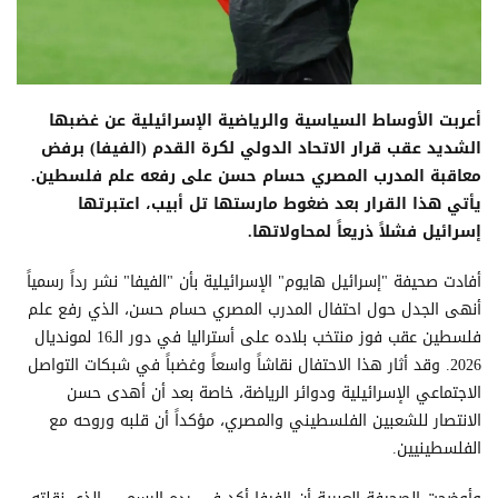
أعربت الأوساط السياسية والرياضية الإسرائيلية عن غضبها
الشديد عقب قرار الاتحاد الدولي لكرة القدم (الفيفا) برفض
معاقبة المدرب المصري حسام حسن على رفعه علم فلسطين.
يأتي هذا القرار بعد ضغوط مارستها تل أبيب، اعتبرتها
إسرائيل فشلاً ذريعاً لمحاولاتها.
أفادت صحيفة "إسرائيل هايوم" الإسرائيلية بأن "الفيفا" نشر رداً رسمياً
أنهى الجدل حول احتفال المدرب المصري حسام حسن، الذي رفع علم
فلسطين عقب فوز منتخب بلاده على أستراليا في دور الـ16 لمونديال
2026. وقد أثار هذا الاحتفال نقاشاً واسعاً وغضباً في شبكات التواصل
الاجتماعي الإسرائيلية ودوائر الرياضة، خاصة بعد أن أهدى حسن
الانتصار للشعبين الفلسطيني والمصري، مؤكداً أن قلبه وروحه مع
الفلسطينيين.