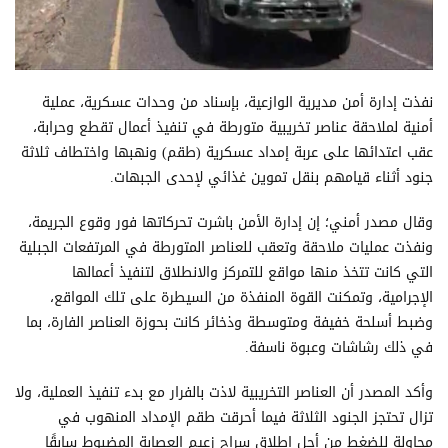
نفذت إدارة أمن مديرية الوازعية، بإسناد من وحدات عسكرية، عملية
أمنية لملاحقة عناصر تخريبية متورطة في تنفيذ أعمال تقطع وحرابة،
عقب اعتدائها على عربة إمداد عسكرية (طقم) ونهبها واختطاف ثلاثة
جنود أثناء قيامهم بنقل تموين غذائي لإحدى الجبهات.
وقال مصدر أمني؛ إن إدارة الأمن باشرت تحركاتها فور وقوع الجريمة،
ونفذت عمليات ملاحقة وتعقب للعناصر المتورطة في المرتفعات الجبلية
التي كانت تتخذ منها مواقع للتمركز والانطلاق لتنفيذ أعمالها
الإجرامية، وتمكنت القوة المنفذة من السيطرة على تلك المواقع،
وضبط أسلحة خفيفة ومتوسطة وذخائر كانت بحوزة العناصر الفارة، بما
في ذلك رشاشات وعبوة ناسفة.
وأكد المصدر أن العناصر التخريبية لاذت بالفرار مع بدء تنفيذ العملية، ولا
تزال تحتجز الجنود الثلاثة فيما أحرقت طقم الإمداد المنهوب في
محاولة للضغط من أجل إطلاق سراح زعيم العصابة المضبوط سابقًا