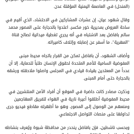
(المنحل) في العاصمة اليمنية المؤقتة عدن.
وقال شهود عيان، إن عشرات المشاركين في الاحتشاد، الذي أقيم في
ساحة العروض بمديرية خور مكسر، اعتدوا بالحجارة على المصور محمد
سالم بافاضل بعد الاشتباه في أنه يجري تغطية ميدانية لصالح قناة
"المهرية"، ما أسفر عن إصابته وإتلاف كاميراته.
وأضاف الشهود، أن بافاضل تمكن من الفرار باتجاه محيط مبنى
المفوضية السامية للأمم المتحدة لحقوق الإنسان طلباً للحماية، إلا أن
عدداً من المعتدين بقيادة قيادي في المجلس واصلوا ملاحقته ورشقه
بالحجارة حتى أمام المبنى.
وذكرت مصادر كانت حاضرة في الموقع أن أفراد الأمن المنتشرين في
محيط المفوضية أطلقوا أعيرة نارية في الهواء لتفريق المهاجمين
ومنعهم من الوصول إلى المصور، وهو ما أظهرته مقاطع فيديو جرى
تداولها على منصات التواصل الاجتماعي.
وبحسب ناشطين، فإن بافاضل ينحدر من محافظة شبوة ويُعرف بنشاطه