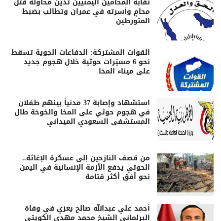
نقابة المحامين اليمنيين تدين محاولة قتل
محامٍ وأسرته في عمران وتطالب بضبط
المتورطين
القوات المشتركة: الدفاعات الجوية تسقط
نحو 6 مسيّرات حوثية خلال هجوم جديد
على ميناء المخا
استشهاد وإصابة 37 مدنياً بينهم طفلان
في هجوم حوثي على المخا والخوخة طال
المستشفى السعودي الميداني
من قصف النازحين إلى عسكرة الإغاثة..
الحوثي يدفع الأزمة الإنسانية في اليمن
نحو أفق أكثر قتامة
أحمد علي عبدالله صالح يعزي في وفاة
البرلماني الشيخ محمد مهدي الكويتي