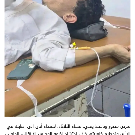
تعرض مصور وناشط يمني، مساء الثلاثاء، لاعتداء أدى إلى إصابته في
الرأس وتحطيم كاميرته، خلال احتشاد نظمه المجلس الانتقالي الجنوبي