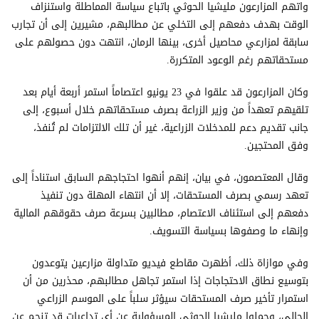
واتهم المزارعون مليشيا الحوثي باتباع سياسة المماطلة واستنزاف
الوقت بهدف دفعهم إلى التخلي عن مطالبهم، مشيرين إلى أن تجارب
سابقة لمزارعي محاصيل أخرى، بينها الرمان، انتهت دون حصولهم على
مستحقاتهم رغم الوعود المتكررة.
وكان المزارعون قد علقوا في 23 يونيو اعتصاماً استمر أربعة أيام بعد
تلقيهم تعهداً من وزير الزراعة بصرف مستحقاتهم خلال أسبوع، إلى
جانب تقديم دعم للمدخلات الزراعية، غير أن تلك الالتزامات لم تُنفذ،
وفق المحتجين.
وقال المعتصمون، في بيان، إنهم أنهوا احتجاجهم السابق استناداً إلى
تعهد رسمي بصرف المستحقات، إلا أن انتهاء المهلة دون تنفيذ
دفعهم إلى استئناف الاعتصام، مطالبين بسرعة صرف حقوقهم المالية
وإنهاء ما وصفوها بسياسة التسويف.
وفي موازاة ذلك، أظهرت مقاطع فيديو متداولة مزارعين يتوعدون
بتوسيع نطاق الاحتجاجات إذا استمر تجاهل مطالبهم، محذرين من أن
استمرار تأخير صرف المستحقات سيؤثر سلباً على الموسم الزراعي
الحالي، وحملوا مليشيا الحوثي المسؤولية عن أي تداعيات قد تنجم عن