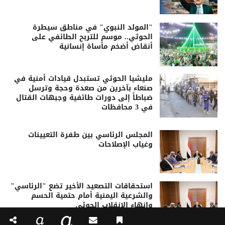
"المولد النبوي" في مناطق سيطرة
الحوثي.. موسم للتربح الطائفي على
أنقاض أضخم مأساة إنسانية
مليشيا الحوثي تستبدل قيادات أمنية في
صنعاء بآخرين من صعدة وحجة وترسل
ضباطاً إلى دورات طائفية وجبهات القتال
في 3 محافظات
المجلس الرئاسي بين طفرة التعيينات
وغياب الإصلاحات
استحقاقات التصعيد الأخير تضع "الرئاسي"
والشرعية اليمنية أمام حتمية الحسم
وإنهاء الانقلاب الحوثي
a
a