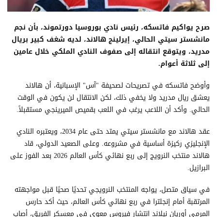
صرح يواكيم فاتسكه، رئيس نادي بوروسيا دورتموند، بأن نجم
مانشستر سيتي الحالي، إيرلينج هالاند، لديه شغف كبير بريال
مدريد، ويتوقع انتقاله إلى صفوف النادي الملكي خلال عامين
إلى ثلاثة أعوام.
وأوضح فاتسكه في تصريحات لصحيفة "آس" الإسبانية، أن هالاند
يعشق ريال مدريد ولا يخفي ذلك، لكن الانتقال لن يكون في الوقت
الحالي. وأكد أن اللاعب يرغب في اللعب بقميص الميرينجي مستقبلاً.
عقد هالاند مع مانشستر سيتي يمتد حتى عام 2034، ويعتبره النادي
الإنجليزي ركيزة أساسية في مشروعه. وعلى الصعيد الدولي، قاد
هالاند منتخب النرويج إلى ربع نهائي كأس العالم 2026 بعد الفوز على
البرازيل.
في سياق متصل، يواجه المنتخب النرويجي تحديًا صحيًا قبل مواجهته
المرتقبة أمام إنجلترا في ربع نهائي كأس العالم، حيث أكد حارس
المرمى أوريان نيلاند انتشار فيروس معوي في معسكر الفريق، أصاب