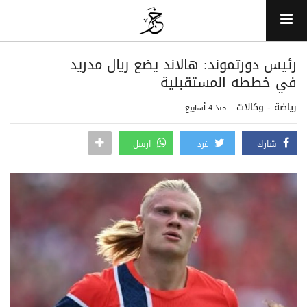
رئيس دورتموند: هالاند يضع ريال مدريد
في خططه المستقبلية
رياضة - وكالات
منذ 4 أسابيع
شارك
غرد
ارسل