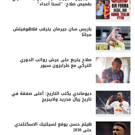
بقميص صلاح: "لسنا أعداء"
باريس سان جيرمان يترقب فلاهوفيتش
مجانًا
صلاح يتربع على عرش رواتب الدوري
التركي مع طرابزون سبور
ديوماندي يكتب التاريخ: أغلى صفقة في
تاريخ ريال مدريد ولايبزيج
هيثم حسن يوقع لسيلتيك الاسكتلندي
حتى 2030