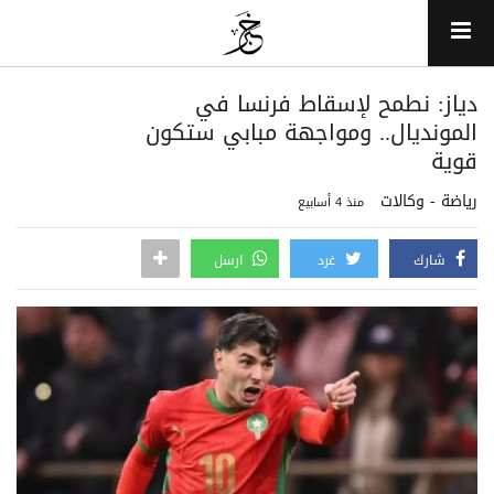
دياز: نطمح لإسقاط فرنسا في
المونديال.. ومواجهة مبابي ستكون
قوية
رياضة - وكالات
منذ 4 أسابيع
شارك
غرد
ارسل