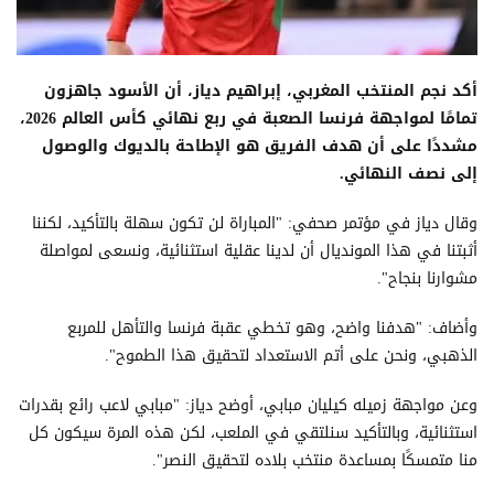
أكد نجم المنتخب المغربي، إبراهيم دياز، أن الأسود جاهزون
تمامًا لمواجهة فرنسا الصعبة في ربع نهائي كأس العالم 2026،
مشددًا على أن هدف الفريق هو الإطاحة بالديوك والوصول
إلى نصف النهائي.
وقال دياز في مؤتمر صحفي: "المباراة لن تكون سهلة بالتأكيد، لكننا
أثبتنا في هذا المونديال أن لدينا عقلية استثنائية، ونسعى لمواصلة
مشوارنا بنجاح".
وأضاف: "هدفنا واضح، وهو تخطي عقبة فرنسا والتأهل للمربع
الذهبي، ونحن على أتم الاستعداد لتحقيق هذا الطموح".
وعن مواجهة زميله كيليان مبابي، أوضح دياز: "مبابي لاعب رائع بقدرات
استثنائية، وبالتأكيد سنلتقي في الملعب، لكن هذه المرة سيكون كل
منا متمسكًا بمساعدة منتخب بلاده لتحقيق النصر".