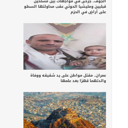
الجوف.. جرحى في مواجهات بين مسلحين
قبليين ومليشيا الحوثي عقب محاولتها السطو
على أراضٍ في الحزم
عمران.. مقتل مواطن على يد شقيقه ووفاة
والدتهما قهرًا بعد علمها