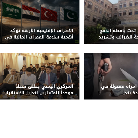
تحت يافطة الدمج
الأطراف الإقليمية الأربعة تؤكد
حة الضرائب وتشريد
أهمية سلامة الممرات المائية في
باب المندب
 امرأة مقتولة في
المركزي اليمني يطلق سجلاً
ة بتعز
موحداً للمتعثرين لتعزيز الاستقرار
المالي والحد من المخاطر
الائتمانية