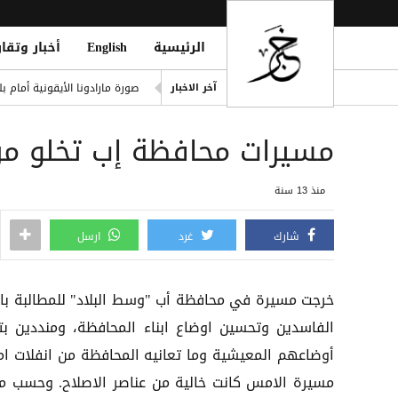
الرئيسية
English
أخبار وتقار
يوفنتوس يقترب من ضم زيركز
صورة مارادونا الأيقونية أمام 
آخر الاخبار
الدوري التركي يشعل الميركاتو 
مسيرات محافظة إب تخلو من 
 in Strait of Hormuz; Crew Safe
انفجاران قرب ناقلة في مضيق ه
منذ 13 سنة
خطة حوثية تحت يافطة الدمج لإلغاء 
شارك
غرد
ارسل
خرجت مسيرة في محافظة أب "وسط البلاد" للمطالبة باق
الفاسدين وتحسين اوضاع ابناء المحافظة، ومنددين بت
أوضاعهم المعيشية وما تعانيه المحافظة من انفلات ام
مسيرة الامس كانت خالية من عناصر الاصلاح. وحسب م