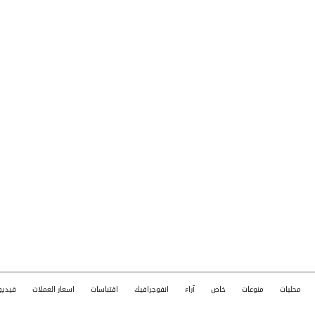
محليات
منوعات
خاص
آراء
انفوجرافيك
اقتباسات
اسعار العملات
فيديو