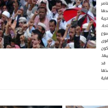
اصر
دها
رية
حة.
بوع
قوى
كون
ها.
 قد
ذها
اية