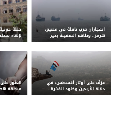
انفجاران قرب ناقلة في مضيق
خطة حوثية 
هرمز.. وطاقم السفينة بخير
لإلغاء مصل
أكثر من 7 آلاف موظف
عزفٌ على أوتار أغسطس: في
العثور على
دلالة الأربعين وخلود الفكرة..
منطقة هجد
"المؤتمر" حادي الميثاق ورافعة
الدولة