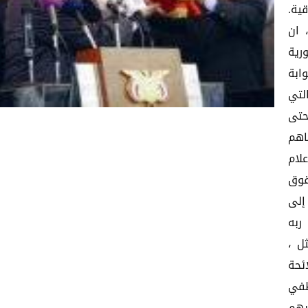
ية.
 ان
رية
ابة
لتي
حتى
اهم
لام
قوق
إلى
ربه
ل ،
ئحة
ظفي