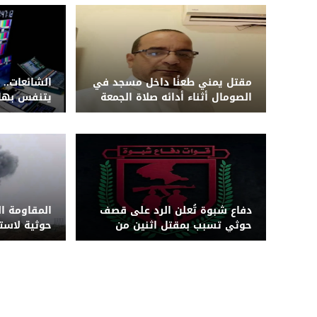
مقتل يمني طعنًا داخل مسجد في
الشائعات.. 
الصومال أثناء أدائه صلاة الجمعة
يتنفس بها 
دفاع شبوة تُعلن الرد على قصف
المقاومة ا
حوثي تسبب بمقتل اثنين من
حوثية لاس
قواتها بجبهة حريب
بزورق مفخخ 