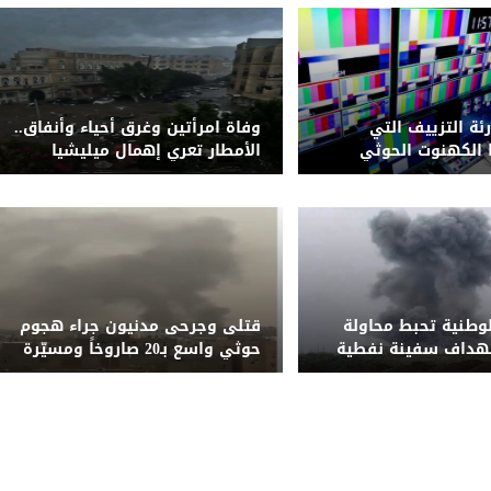
رئة التزييف التي
وفاة امرأتين وغرق أحياء وأنفاق..
الكهنوت الحوثي
الأمطار تعري إهمال ميليشيا
الحوثي لشبكة التصريف بصنعاء
لوطنية تحبط محاولة
قتلى وجرحى مدنيون جراء هجوم
تهداف سفينة نفطية
حوثي واسع بـ20 صاروخاً ومسيّرة
قبالة المخا
على مأرب وشبوة