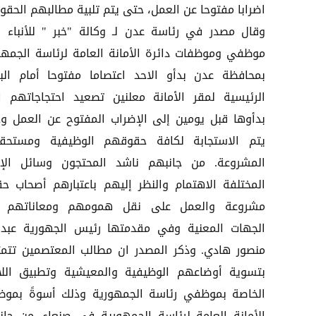
اضرابا مفتوحا عن العمل، حتى يتم تلبية مطالبهم الحقوق
وقال مصدر في رئاسة عدن لـ وكالة "خبر " للأنباء ،
موظفي وموظفات دائرة الأمانة العامة لرئاسة الجمهو
بمحافظة عدن بدأو الاحد اعتصاما مفتوحا أمام البو
الرئيسية لمقر الأمانة معلنين تصعيد احتجاجاتهم ا
بدأوها قبل يومين إلى الإضراب المفتوح عن العمل و
يتم الاستجابة لكافة حقوقهم الوظيفية ومستحق
المشروعة. من جانبهم ناشد المحتجون وسائل الإع
المختلفة الاهتمام والنظر إليهم باعتبارهم أصحاب ح
مشروعة والعمل على نقل همومهم ومعاناتهم 
الجهات المعنية وفي مقدمتها رئيس الجهورية عبد 
منصور هادي. وذكر المصدر ان مطالب المعتصمين تتمث
بتسوية أوضاعهم الوظيفية والمعيشية وتطبيق اللا
الخاصة بموظفي رئاسة الجمهورية وذلك أسوةً بمو