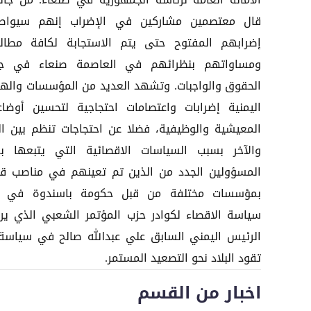
الأمانة العامة لرئاسة الجمهورية في صنعاء. من جان
قال معتصمين مشاركين في الإضراب إنهم سيواص
إضرابهم المفتوح حتى يتم الاستجابة لكافة مطال
ومساواتهم بنظرائهم في العاصمة صنعاء في ج
الحقوق والواجبات. وتشهد العديد من المؤسسات والهي
اليمنية إضرابات واعتصامات احتجاجية لتحسين أوضا
المعيشية والوظيفية، فضلا عن احتجاجات تنظم بين ال
والآخر بسبب السياسات الاقصائية التي يتبعها 
المسؤولين الجدد من الذين تم تعينهم في مناصب قي
بمؤسسات مختلفة من قبل حكومة باسندوة في ا
سياسة الاقصاء لكوادر حزب المؤتمر الشعبي الذي ير
الرئيس اليمني السابق علي عبدالله صالح في سياسة
تقود البلاد نحو التصعيد المستمر.
اخبار من القسم