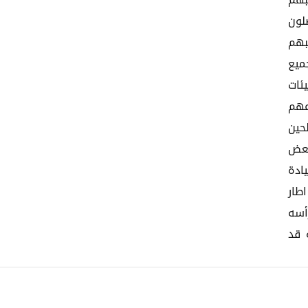
بهم
لون
بهم
ميع
ئات
عهم
حين
بعض
ادة
طار
أسه
 قد