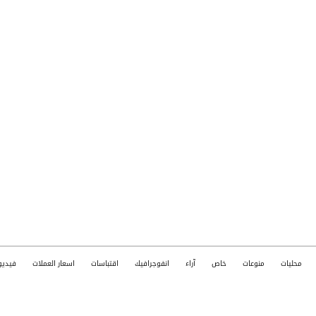
محليات
منوعات
خاص
آراء
انفوجرافيك
اقتباسات
اسعار العملات
فيديو