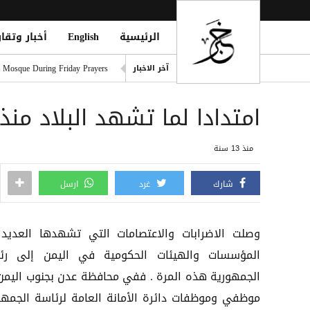
الرئيسية
English
أخبار وتقار
ديوماندي يقتحم قائمة أغلى صف
i Mosque During Friday Prayers
آخر الاخبار
Cloudflare تطلق Kitesurf: متصفح خفيف للوكلاء الأذكياء
امتدادا لما تشهد البلاد منذ مط
صلاح ضمن الأغنى عالمياً.. ورون
مقتل يمني طعنًا داخل مسجد في
منذ 13 سنة
eption for the Insurgent Militia
شارك
غرد
ارسل
وصلت الاضرابات والاعتصامات التي تشهدها العديد
المؤسسات والهيئات الحكومية في اليمن إلى رئ
الجمهورية هذه المرة . ففي محافظة عدن بجنوب اليمن 
موظفي وموظفات دائرة الأمانة العامة لرئاسة الجمهو