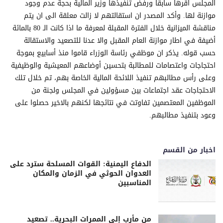
المجلس اقرها سابقا ورفض تنفيذها وزير المالية بحجة عدم وجود
موازنة لها. وأكد المصدر ان استقالتهم لا زالت معلقة الى ان يتم
مناقشة الميزانية خلال الفترة المقبلة لمعرفة ما اذا كانت الـ 80 بالمائة
أضيفة في اطار موازنة العام المقبل والا عدنا للتصعيد والاستقالة
حسب قوله. يذكر ان موظفي رئاسة الوزراء قاموا منذ أسابيع بموجة
احتجاجات واعتصامات للمطالبة بتحسين أوضاعهم المعيشية والوظيفية
وعلى رأس مطالبهم تنفيذ اللائحة المالية الخاصة بهم، تم خلال تلك
الاحتجاجات عقد اجتماعات بين مسؤولين في المجلس ولجنة من
الموظفين المعتصمين تفاوتت في نتائجها لكنهم بالاخير حصلوا على
وعود بتنفيذ مطالبهم.
اخبار من القسم
الدفاع اليمنية: القوات المسلحة سترد على
العدوان الحوثي في الزمان والمكان
المناسبين
من مأرب إلى الممرات البحرية.. تصعيد