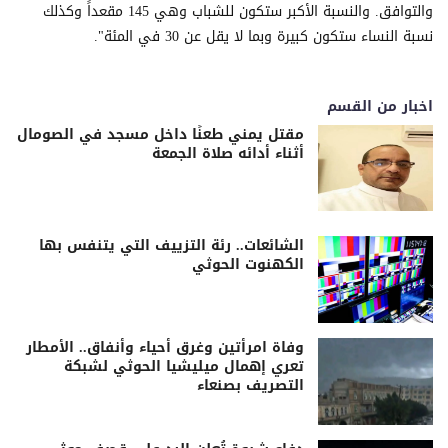
والتوافق. والنسبة الأكبر ستكون للشباب وهي 145 مقعداً وكذلك
نسبة النساء ستكون كبيرة وبما لا يقل عن 30 في المئة".
اخبار من القسم
مقتل يمني طعنًا داخل مسجد في الصومال
أثناء أدائه صلاة الجمعة
الشائعات.. رئة التزييف التي يتنفس بها
الكهنوت الحوثي
وفاة امرأتين وغرق أحياء وأنفاق.. الأمطار
تعري إهمال ميليشيا الحوثي لشبكة
التصريف بصنعاء