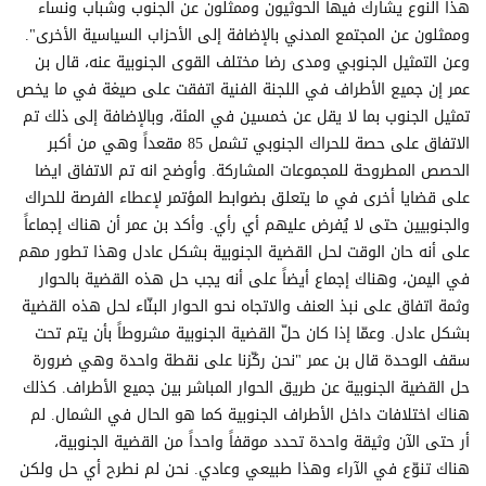
هذا النوع يشارك فيها الحوثيون وممثلون عن الجنوب وشباب ونساء
وممثلون عن المجتمع المدني بالإضافة إلى الأحزاب السياسية الأخرى".
وعن التمثيل الجنوبي ومدى رضا مختلف القوى الجنوبية عنه، قال بن
عمر إن جميع الأطراف في اللجنة الفنية اتفقت على صيغة في ما يخص
تمثيل الجنوب بما لا يقل عن خمسين في المئة، وبالإضافة إلى ذلك تم
الاتفاق على حصة للحراك الجنوبي تشمل 85 مقعداً وهي من أكبر
الحصص المطروحة للمجموعات المشاركة. وأوضح انه تم الاتفاق ايضا
على قضايا أخرى في ما يتعلق بضوابط المؤتمر لإعطاء الفرصة للحراك
والجنوبيين حتى لا يُفرض عليهم أي رأي. وأكد بن عمر أن هناك إجماعاً
على أنه حان الوقت لحل القضية الجنوبية بشكل عادل وهذا تطور مهم
في اليمن، وهناك إجماع أيضاً على أنه يجب حل هذه القضية بالحوار
وثمة اتفاق على نبذ العنف والاتجاه نحو الحوار البنّاء لحل هذه القضية
بشكل عادل. وعمّا إذا كان حلّ القضية الجنوبية مشروطاً بأن يتم تحت
سقف الوحدة قال بن عمر "نحن ركّزنا على نقطة واحدة وهي ضرورة
حل القضية الجنوبية عن طريق الحوار المباشر بين جميع الأطراف. كذلك
هناك اختلافات داخل الأطراف الجنوبية كما هو الحال في الشمال. لم
أر حتى الآن وثيقة واحدة تحدد موقفاً واحداً من القضية الجنوبية،
هناك تنوّع في الآراء وهذا طبيعي وعادي. نحن لم نطرح أي حل ولكن