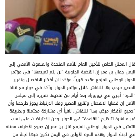
قال الممثل الخاص للأمين العام للأمم المتحدة والمبعوث الأممي إلى
اليمن جمال بن عمر إن القضية الجنوبية "لن يتم تمييعها" في مؤتمر
الحوار الوطني المزمع عقده قريباً، مؤكدا ان أفكار الانفصال وتقرير
المصير مرحب بها للنقاش خلال مؤتمر الحوار. وأكد في حوار مع قناة
"الحرة" أجري في نيويورك بعد أيام من تقديمه تقريره إلى مجلس
الأمن إن قضايا الانفصال وتقرير المصير وفك الارتباط يجوز طرحها وأن
"جميع الأفكار مرحّب بها" للنقاش، نافياً أي مشاركة محتملة وبطريقة
غير مباشرة لتنظيم "القاعدة" في الحوار. وعن الاعتراضات على نسب
التمثيل في الحوار الوطني المزمع قال بن عمر إن جميع الأطراف ممثلة
في لجنة الحوار وهذه المرة الأولى في اليمن تكون فيها لجنة من