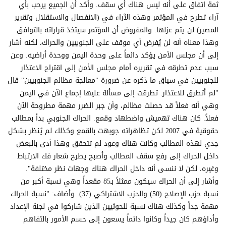
ثمة اتفاق على أنه ليس هناك أي سقف. وأكد أن الجميع يرحب بأي
آراء تطرح في المؤتمر وهذه الآراء في (الانفصال والاستقلال وتقرير
المصير) لن يتم عزلها. والمفروض أن المؤتمر سيتخذ قراراته بالتوافق
وهذا معناه أنه لن يُفرض أي موقف على الجنوبيين والحراك، لكنه أشار
إلى أن مجلس الأمن يؤكد دائماً على وحدة اليمن ووحدة أراضيه. وعن
سبب عدم تطرقه في تقريره أمام مجلس الأمن إلى اقتراح الاعتذار
للجنوبيين في سياق ما ذكره عن ضرورة "معالجة مظالم الجنوبيين" قال
"لم أتطرق للاعتذار. تطرقت إلى مسألة عليها إجماع الآن في اليمن
وهي أنه فعلاً قد حصلت مظالم، وأن جبر الضرر مهمة مطروحة الآن
فعلاً. كان هناك تهميش واضطهاد وقمع. الحراك الجنوبي بدأ بمطالب
حقوقية في 2007 لكن تظاهراته جوبهت بالقمع وكذلك لم يُنظر بشكل
جدي لهذه المطالب وكانت هناك وعود لم تتحقق وهذا أدى بالبعض
داخل الحراك إلى رفع سقف المطالب وأصبح يطرح شعار فك الارتباط
وغيره، لكن لا ننسى أنه داخل الحراك هناك وجهات نظر مختلفة".
وأشار إلى أن الحراك سيكون ممثلاً بـ85 مقعداً وهي نسبة أكبر من
نسبة حزب الإصلاح (50) والحزب الاشتراكي (37). وأضاف: "نسبة الحراك
مهمة جداً وكذلك هناك نسبة للحوثيين الذين شاركوا في لجنة الإعداد
وأداؤهم كان جيداً وكانوا دائماً يسعون إلى حسم الأمور بالتفاهم