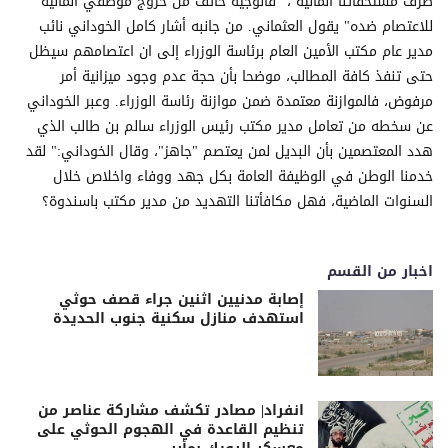
صرف مستحقاتنا المالية ، "فالوجيه خائف من خروج موظفي المالية
للاعتصام ضده" يقول العثماني. من جانبه أشار كامل الخوداني نائب
مدير عام مكتب الأمين العام برئاسة الوزراء إلى ان اعتصامهم سيظل
حتى تنفذ كافة المطالب، موضحا بأن حجة عدم وجود ميزانية أمر
مرفوض، فالموازنة معتمدة ضمن موازنة رئاسة الوزراء. وعبر الخوداني
عن سخطه من تعامل مدير مكتب رئيس الوزراء سالم بن طالب الذي
هدد المعتصمين بأن البديل لمن يعتصم "جاهز"، وقال الخوداني:" لقد
خدمنا الوطن في الوظيفة العامة بكل جهد ووفاء واخلاص خلال
السنوات الماضية، فهل مكافأتنا التهديد من مدير مكتب باسندوة؟
اخبار من القسم
إصابة مدنيين اثنين جراء قصف حوثي
استهدف منازل سكنية جنوب الحديدة
انفراد| مصادر تكشف مشاركة عناصر من
تنظيم القاعدة في الهجوم الحوثي على