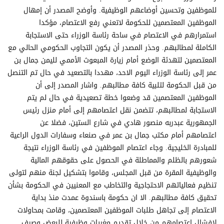
للموظفين وتحسين أوضاعهم الوظيفية. وأوضح المصدر أن إمهال
الموظفين المعتصمين للحكومة لاتعني رفع الاعتصام، مؤكدا
استمرارهم في الاعتصام في ساحة رئاسة الوزراء حتى الاستجابة
الكاملة لمطالبهم. وحذر المصدر أن يكون التجاوب الحكومي الحالي مع
المعتصمين لتهدئة الوضع أمام زيارة المبعوث الأممي لليمن جمال بن
عمر إلى رئاسة الوزراء اليوم الاحد، مهددا بالتصعيد في حال تم التنصل
من قبل الحكومة لتلبية كافة مطالبهم. واشار المصدر إلى أن
الموظفين المعتصمين قد وضعوا خطة تصعيدية في حال لم يتم
الاستجابة لمطالبهم، تتضمن نقل اعتصامهم إلى أمام منزل رئيس
الجمهورية عبدربه منصور هادي في شارع الستين، فضلا عن
اعتصامهم أمام مكتب جمال بن عمر في صنعاء وسفارات الدول الراعية
للمبادرة الخليجية. وجاء اعتصام الموظفين في رئاسة الوزراء نتيجة
شعورهم بالظلم والمماطلة في الحصول على حقوقهم المالية
والوظيفية المقرة من قبل المجلس، وقاموا بتشكيل لجنة منهم لتولى
تنظيم فعالياتهم الاحتجاجية والتخاطب مع المعنيين في الحكومة بشأن
تحقيق كافة مطالبهم. الا ان حكومة باسندوة عمدت منذ بداية
الاعتصام إلى تجاهل طلبات الموظفين المعتصمين، وقامت بمحاولات
لإفشال اعتصامهم من خلال تقديم مغريات وظيفية للبعض وصرف