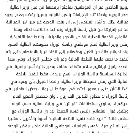
يونيو الماضي غير ان الموظفين تفاجئوا برفضها من قبل وزير المالية
صخر الوجيه واصفا تلك الإجراءات بالغير قانونية ومبررا رفضه بعدم وجود
ميزانية لذلك. وأشار العليمي إلى ان رفض الوجيه غير مبرر لان الميزانية
قد تم إقرارها من قبل رئاسة الوزراء وتم اعداد اللائحة لذلك وفقا
لقانوني الخدمة المدنية الخاص بالأجور والمرتبات ولائحتهما التنفيذية.
رفض وزير المالية لمنح موظفي رئاسة الوزراء حقوقهم المالية المقرة
ولد لديهم حالة من الغبن ودفعهم إلى اتخاذ قرارا بالاعتصام حتى يتم
تنفيذ ما نصت عليها اللائحة المالية وقرارات مجلس الوزراء. وفي هذا
الصدد يقول ابراهيم سلام متعاقد مكلف بمدير دائرة آسيا وافريقا في
الدائرة السياسية برئاسة الوزراء، انهم يريدون فقط تنفيذ اللائحة
المالية التي رفض تنفيذها وزير المالية، رافضا القبول بأي وعود في
هذا الشأن حتى يرفعون اعتصاهم. موضحا ان رواتب بعض العاملين في
رئاسة الوزراء لا تتجاوز الثلاثين الف ريال ، وان مخصص المدير العام
لديهم لا يساوي استحقاقات "فراش" في وزارة المالية حسب قوله.
ويتفق فواز العثماني رئيس قسم الضبط الإداري برئاسة الوزراء مع
سلام، قائلا: " نريد فقط تنفيذ اللائحة المالية" أسوة بالآخرين ، مشيرا
إلى انه تم صرف خمس اكراميات لموظفي المالية ونحن يرفض الوجيه