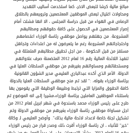
مبالغ مالية كرشا للبعض الاخر، كما استخدمت أساليب التهديد
ومحاولات اغتيال لبعض الموظفين المعتصمين وترويعهم بالطلاق
الرصاص في الهواء من قبل حراسة المجلس ، الا انها فشلت أمام
إصرار المعتصمين في الحصول على كافة حقوقهم ومطالبهم
المشروعة. من جهتهم يواصل موظفي رئاسة الوزراء اعتصامهم
واحتجاجاتهم المشروعة رغم ما يتعرضون له من اعتداءات وتجاهل
مستفز من قبل الحكومة ، من اجل تحقيق مطالبهم المتمثلة في
تنفيذ اللائحة المالية رقم 16 لعام 2012 المتضمنة صرف علاواتهم
ومستحقاتهم ومساواتهم بغيرهم من موظفي السلطات العليا في
الدولة. الأمر الذي أكده عبدالباري العليمي مدير الشؤون القانونية
برئاسة الوزراء بقوله، :" لقد تم منح موظفي السلطات العليا بالدولة
كافة الحقوق والمزايا التي ترتبط وطبيعة الوظيفة التي يقومون بها
باستثناء الموظفين العاملين برئاسة الوزراء،مشيرا إلى انه الموضوع تم
طرح على رئيس الوزراء محمد باسندوة في شهر ابريل لعام 2012 من
اجل مساواة موظفي رئاسة الوزراء بغيرهم من موظفي الدولة وتم
تشكيل لجنة خاصة لاعداد لائحة مالية بذلك". وأوضح العليمي لـ وكالة
"خبر" للأنباء ، ان رئاسة الوزراء أقرت ذلك وصدر قرار من رئيس الوزراء
برقم 16 للعام 2012 ، بشأن التسويات، على ان يبدأ العمل به من شهر