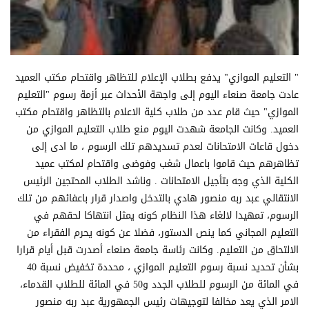
" التعليم الموازي" يدفع بطلاب الإعلام للتظاهر واقتحام مكتب العميد
عادت جامعة صنعاء اليوم إلى واجهة الأحداث عبر أزمة رسوم "التعليم
الموازي" حيث قام عدد من طلاب كلية الاعلام بالتظاهر واقتحام مكتب
العميد. وكانت الجامعة شهدت اليوم منع طلاب التعليم الموازي من
دخول قاعات الامتحانات لعدم تسديدهم تلك الرسوم ، ما ادى إلى
تظاهرهم حيث قاموا باعمال شغب وفوضى واقتحام لمكتب عميد
الكلية الذي وجه بتأجيل الامتحانات . وناشد الطلاب المحتجين الرئيس
الانتقالي عبد ربه منصور هادي بالتدخل واصدار قرار باعفائهم من تلك
الرسوم، تمهيدا لالغاء هذا النظام كونه يمثل انتهاكا لحقهم في
التعليم المجاني كما ينص الدستور، فضلا عن كونه يحرم الفقراء من
الالتحاق من التعليم. وكانت رئاسة جامعة صنعاء أصدرت قبل أيام قرارا
بشأن تحديد نسبة رسوم التعليم الموازي ، محددة تخفيض نسبة 40
في المائة من الرسوم للطلاب الجدد و50 في المائة للطلاب القدماء،
الامر الذي يعد مخالفا لتوجيهات رئيس الجمهورية عبد ربه منصور