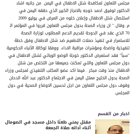
مجلس التعاون لمكافحة شلل الاطفال في اليمن. من جانبه اشاد
الدكتور توفيق احمد خوجه بالانجاز الكبير الذي حققه اليمن في
استئصال شلل الاطفال وإعلان خلوه من المرض في يوليو 2009
م..وقال " ان وزراء الصحة بدول مجلس التعاون قرروا في المؤتمر الـ
70 الذي عقد في الدوحة تقديم الدعم المطلوب لوزارة الصحة
للاستمرار في تنفيذ حملات التطعيم ضد شلل الاطفال وفق خطة
تنفيذية واضحة ومؤشرات مراقبة الاداء. ووفقا لوكالة الأنباء الحكومية
"سبأ" فقد استعرض الدكتور خوجة الوضع الوبائي لشلل الاطفال في
دول مجلس التعاون والتي تمكنت جميعها من التخلص من شلل
الاطفال منذ وقت مبكر . فيما اكد عضو المكتب التنفيذي لمجلس وزراء
الصحة بدول الخليج ممثل اليمن في الاجتماع الدكتور عبد الله الدحان
وقوف دول مجلس التعاون من اجل تحسين الاوضاع الصحية في دول
المجلس.
اخبار من القسم
مقتل يمني طعنًا داخل مسجد في الصومال
أثناء أدائه صلاة الجمعة