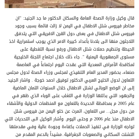
قال وكيل وزارة الصحة العامة والسكان الدكتور ما جد الجنيد: "ان
مخاطر فيروس شلل الاطفال في اليمن لا زالت قائمة بسبب وجود
فيروس شلل الاطفال في بعض دول القرن الافريقي التي يتدفق
اللاجئون منها الى بلادنا بأعداد كبيرة الامر الذي يوجب استمرارية اخذ
الحيطة وتنظيم حملات شلل الاطفال ورفع نسبة التغطية على
مستوى الجمهورية اليمنية ". جاء ذلك خلال اجتماع اللجنة الخليجية
لمكافحة الأمراض المعدية التي عقدت اليوم اجتماعاً في العاصمة
صنعاء، بحضور المدير العام التنفيذي لمجلس وزراء الصحة لدول مجلس
التعاون لدول الخليج العربي الدكتور توفيق احمد خوجة . واشار الجنيد
إلى ان الوضع الوبائي لشلل الاطفال خلال السنوات الثمان الماضية
والجهود التي بذلتها الوزارة في التغلب على الوباء الذي ظهر في
عام 2005 م بمحافظة الحديدة بالتعاون مع المنظمات الدولية والأشقاء
من دول مجل... س التعاون، اثمرت عن خلو اليمن من فيروس شلل
الاطفال منذ عام 2006 م وحتى اليوم. وأشار الوكيل الى التحديات التي
تواجه الوزارة في تنفيذ الحملات بكفاءة وجودة عالية وفي مقدمتها
التشتت السكاني والصعوبات الجغرافية..مشيداً بالدعم المقدم من