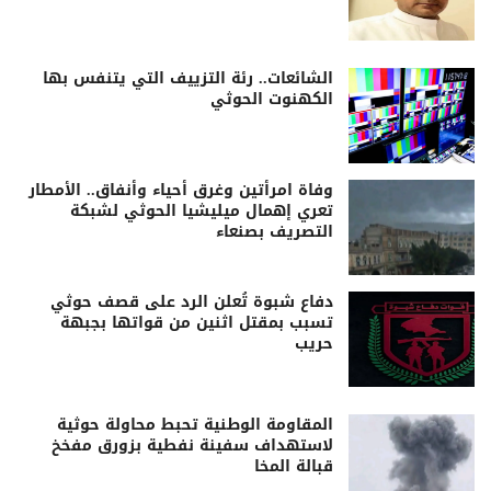
الشائعات.. رئة التزييف التي يتنفس بها
الكهنوت الحوثي
وفاة امرأتين وغرق أحياء وأنفاق.. الأمطار
تعري إهمال ميليشيا الحوثي لشبكة
التصريف بصنعاء
دفاع شبوة تُعلن الرد على قصف حوثي
تسبب بمقتل اثنين من قواتها بجبهة
حريب
المقاومة الوطنية تحبط محاولة حوثية
لاستهداف سفينة نفطية بزورق مفخخ
قبالة المخا