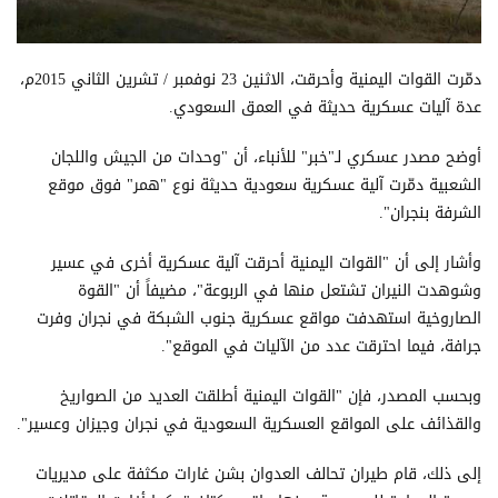
دمّرت القوات اليمنية وأحرقت، الاثنين 23 نوفمبر / تشرين الثاني 2015م،
عدة آليات عسكرية حديثة في العمق السعودي.
أوضح مصدر عسكري لـ"خبر" للأنباء، أن "وحدات من الجيش واللجان
الشعبية دمّرت آلية عسكرية سعودية حديثة نوع "همر" فوق موقع
الشرفة بنجران".
وأشار إلى أن "القوات اليمنية أحرقت آلية عسكرية أخرى في عسير
وشوهدت النيران تشتعل منها في الربوعة"، مضيفاً أن "القوة
الصاروخية استهدفت مواقع عسكرية جنوب الشبكة في نجران وفرت
جرافة، فيما احترقت عدد من الآليات في الموقع".
وبحسب المصدر، فإن "القوات اليمنية أطلقت العديد من الصواريخ
والقذائف على المواقع العسكرية السعودية في نجران وجيزان وعسير".
إلى ذلك، قام طيران تحالف العدوان بشن غارات مكثفة على مديريات