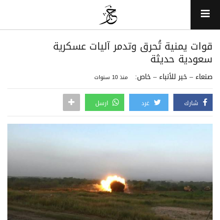
قوات يمنية تُحرق وتدمر آليات عسكرية
سعودية حديثة
صنعاء – خبر للأنباء – خاص:
منذ 10 سنوات
شارك
غرد
ارسل