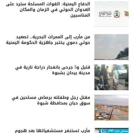
الدفاع اليمنية: القوات المسلحة سترد على
العدوان الحوثي في الزمان والمكان
المناسبين
من مأرب إلى الممرات البحرية.. تصعيد
حوثي دموي يختبر جاهزية الحكومة اليمنية
قتيل و5 جرحى بانفجار دراجة نارية في
مدينة بيحان بشبوة
مقتل رجل وطفلته برصاص مسلحين في
سوق حبان بمحافظة شبوة
مأرب تستنفر مستشفياتها بعد هجوم