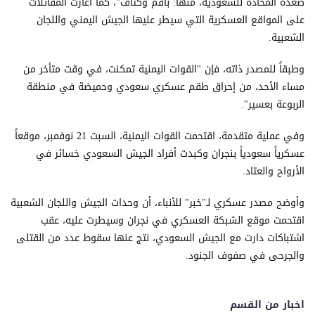
صعدة المحادة للسعودية، منها: باقم وكتاف"، كما أغارت المقاتلات
على المواقع العسكرية التي سيطر عليها الجيش اليمني واللجان
الشعبية.
وطبقاً للمصدر ذاته، فإن "القوات اليمنية تمكنت، في وقت متأخر من
مساء الأحد، من إحراق طقم عسكري سعودي وحميضة في منطقة
الربوعة بعسير".
وفي عملية متقدمة، اقتحمت القوات اليمنية، السبت 21 نوفمبر، موقعاً
عسكرياً سعودياً بنجران وكبدت أفراد الجيش السعودي خسائر في
الأرواح والعتاد.
وأوضح مصدر عسكري لـ"خبر" للأنباء، أن وحدات الجيش واللجان الشعبية
اقتحمت موقع الشبكة العسكري في نجران وسيطرت عليه، عقب
اشتباكات دارت مع الجيش السعودي، نتج عنها سقوط عدد من القتلى
والجرحى في صفوف الجنود.
اخبار من القسم