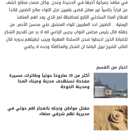
في منافذ جمركية آخرها في الحديدة وعدن. وكان مصدر مطلع كشف
عن قراراً رئاسياً غير معلن قضى بتعيين نجل اللواء صالح الضنين قائداَ
لقطاع المخا الساحلي التابع لمحافظة تعز الذي يعد اهم المنافذ
اليمنية .. الضنين احد المقربين للواء المنشق علي محسن الأحمر. من
جهته قال رئيس مجلس النواب يحيى الراعي انه لا بد من تقديم الشكر
للضباط الذين احبطوا شحن الاسلحة المهربة ويجب ترقيتهم.بدوره قال
النائب الشيخ نبيل الباشا ان الشكر والمكافأة وحده لا يكفي.
اخبار من القسم
أكثر من 20 صاروخاً حوثياً وطائرات مسيرة
مفخخة تستهدف مدينة وميناء المخا
ومدينة الخوخة
مقتل مواطن ونجله بانفجار لغم حوثي في
مديرية نهم شرقي صنعاء