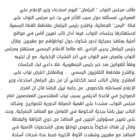
طالب مجلس النواب " البرلمان" اليوم استدعاء وزير الإعلام علي
العمراني، لمسألته حول سبب التأخر في بث خبر مجلس النواب على
قناة "اليمن" الفضائية، واقترح رئيس البرلمان مقاطعة القناة الرسمية
لاستهتارها بجلسات النواب، فيما أدان نائب تعيين أناس في مواقع
أمنية بمنافذ جمركية تدور شكوك حول تواطؤهم مع مهربين. وقال
رئيس البرلمان يحيى الراعي ،انه طالما الاعلام الرسمي مستهتر بمجلس
النواب وتعرض منبر النواب في آخر النشرات الإخبارية، مع أن ترتيبه
وفقاً للقوانين بعد خبر رئيس الجمهورية. فلا داعي لبث الجلسات
،واقترح مقاطعة التلفزيون الرسمي. ... وبالمقابل اعترض نواب على
المقترح، وقال النائب احمد الكحلاني أن من حق البرلمان استدعاء وزير
الإعلام لمساءلته بالخصوص. من جانبه نبيل الباشا قال ان انفجار
الصواريخ في قاعدة الديلمي بسبب غياب المهندسين المعتصمين امام
مجلس النواب، مشددا على اهمية الصيانة الدورية للصواريخ. وشكك
النائب نبيل باشا بجدية الحكومة في التعامل مع المنافذ الجمركية، وحث
على تعيين مسؤولين أمنيين في المنافذ من ذوي النزاهة واليقظة.
وقال إن هناك شكوكاً بخصوص تواطؤ بعض الشخصيات الأمنية في
المنافذ مع مهربين.وشهدت الآونة الأخيرة ضبط عدة شحنات أسلحة