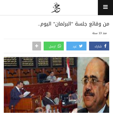
من وقائع جلسة "البرلمان" اليوم..
منذ 13 سنة
شارك
غرد
ارسل