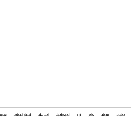
محليات
منوعات
خاص
آراء
انفوجرافيك
اقتباسات
اسعار العملات
فيديو