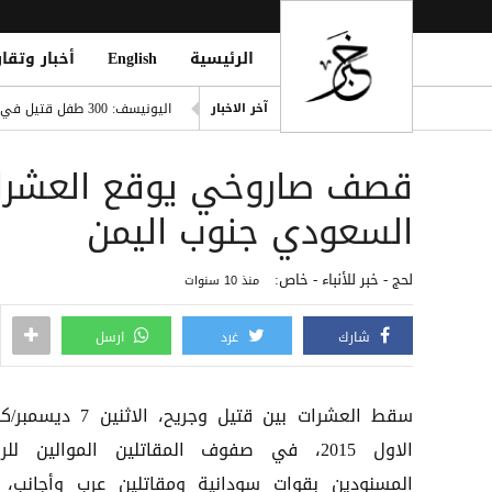
الرئيسية
English
أخبار وتقار
صفقة تاريخية: ديوماندي يتربع ع
اليونيسف: 300 طفل قتيل في غزة خلال 300 يوم من وقف إطلاق النار
آخر الاخبار
ديوماندي يقتحم قائمة أغلى صف
قصف صاروخي يوقع العشرات
i Mosque During Friday Prayers
Cloudflare تطلق Kitesurf: متصفح خفيف للوكلاء الأذكياء
السعودي جنوب اليمن
صلاح ضمن الأغنى عالمياً.. ورون
لحج - خبر للأنباء - خاص:
منذ 10 سنوات
شارك
غرد
ارسل
سقط العشرات بين قتيل وجريح، الاثنين 
الاول 2015، في صفوف المقاتلين الموالين لل
المسنودين بقوات سودانية ومقاتلين عرب وأجانب،