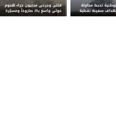
لوطنية تحبط محاولة
قتلى وجرحى مدنيون جراء هجوم
تهداف سفينة نفطية
حوثي واسع بـ20 صاروخاً ومسيّرة
قبالة المخا
على مأرب وشبوة