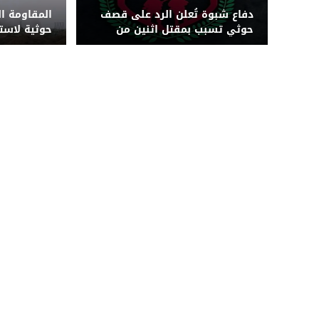
دفاع شبوة تُعلن الرد على قصف
المقاومة ا
حوثي تسبب بمقتل اثنين من
حوثية لاس
قواتها بجبهة حريب
بزورق مفخخ 