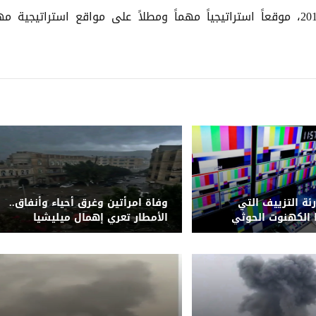
، السبت 5 ديسمبر 2015، موقعاً استراتيجياً مهماً ومطلاً على مواقع استراتيجية 
رئة التزييف التي
وفاة امرأتين وغرق أحياء وأنفاق..
الكهنوت الحوثي
الأمطار تعري إهمال ميليشيا
الحوثي لشبكة التصريف بصنعاء