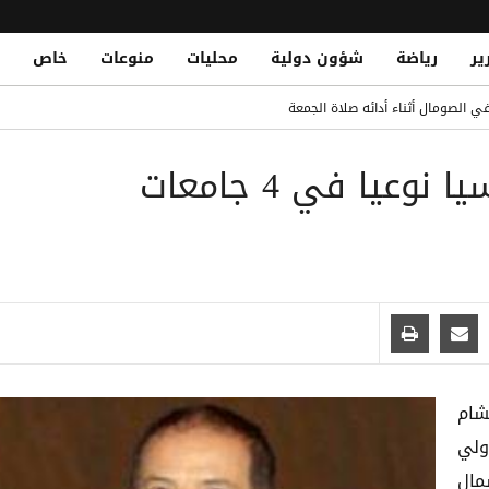
ير
رياضة
شؤون دولية
محليات
منوعات
خاص
الدو يتصدر القائمة بفارق كبير
 الصومال أثناء أدائه صلاة الجمعة
Houthi Propaganda: A Tool of Dec
رعاية دولية لـ 12 برنامجا دراسيا نوعيا في 4 جامعات
لونة الأول لضم رودري
يتنفس بها الكهنوت الحوثي
ق.. الأمطار تعري إهمال ميليشيا الحوثي لشبكة التصريف بصنعاء
شام
ولي
مال