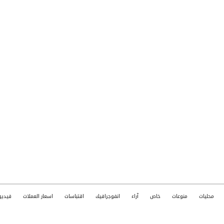
محليات
منوعات
خاص
آراء
انفوجرافيك
اقتباسات
اسعار العملات
فيديو