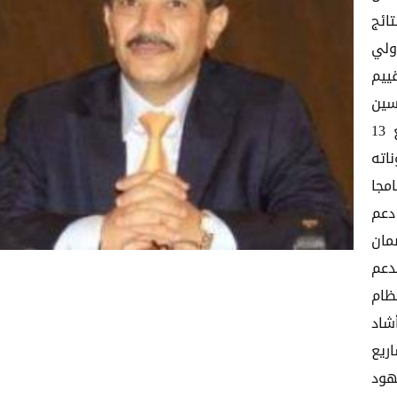
ائج
ولي
ييم
سين
جودة التعليم العالي الممول من البنك الدولي بمبلغ 13
اته
مجا
ع دعم
مان
دعم
ظام
شاد
ريع
هود