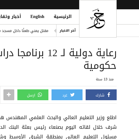
الرئيسية
English
أخبار وتقار
صلاح ضمن الأغنى عالمياً.. ورون
مقتل يمني طعنًا داخل مسجد في
آخر الاخبار
eption for the Insurgent Militia
مانشستر سيتي يرفض عرض برش
الشائعات.. رئة التزييف التي 
حكومية
وفاة امرأتين وغرق أحياء وأنفا
منذ 13 سنة
شارك
غرد
ارسل
اطلع وزير التعليم العالي والبحث العلمي المهندس ه
شرف خلال لقائه اليوم بصنعاء رئيس بعثة البنك الد
مسئول التعليم العالي بمنطقة الشرق الأوسط وش