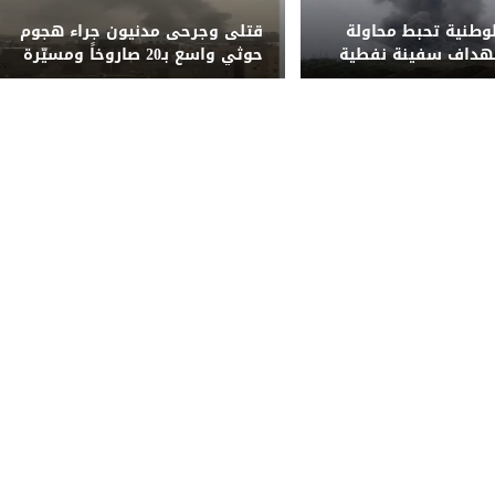
لوطنية تحبط محاولة
قتلى وجرحى مدنيون جراء هجوم
تهداف سفينة نفطية
حوثي واسع بـ20 صاروخاً ومسيّرة
قبالة المخا
على مأرب وشبوة