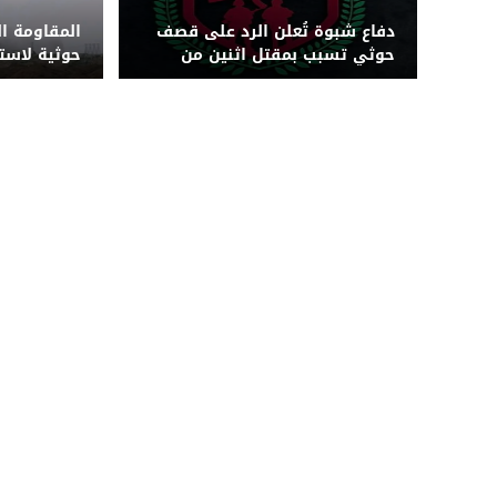
دفاع شبوة تُعلن الرد على قصف
المقاومة ا
حوثي تسبب بمقتل اثنين من
حوثية لاس
قواتها بجبهة حريب
بزورق مفخخ 