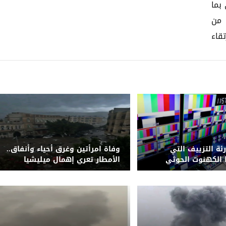
بما
 من
قاء
رئة التزييف التي
وفاة امرأتين وغرق أحياء وأنفاق..
الكهنوت الحوثي
الأمطار تعري إهمال ميليشيا
الحوثي لشبكة التصريف بصنعاء