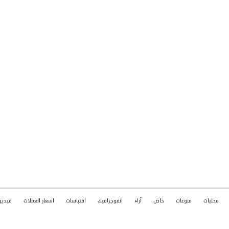
محليات
منوعات
خاص
آراء
انفوجرافيك
اقتباسات
اسعار العملات
فيديو