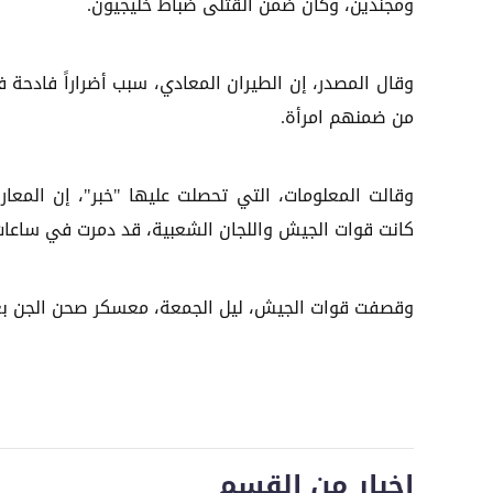
ومجندين، وكان ضمن القتلى ضباط خليجيون.
وقال المصدر، إن الطيران المعادي، سبب أضراراً فادحة ف
من ضمنهم امرأة.
وقالت المعلومات، التي تحصلت عليها "خبر"، إن المعا
كانت قوات الجيش واللجان الشعبية، قد دمرت في ساعات الليل، نحو 4 أطقم لمقاتلين
وقصفت قوات الجيش، ليل الجمعة، معسكر صحن الجن بعد
اخبار من القسم