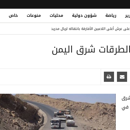
ير
رياضة
شؤون دولية
محليات
منوعات
خاص
م تاريخي مع برشلونة: فرصة ذهبية للتألق
لى عرش أغلى اللاعبين الأفارقة بانتقاله لريال مدريد
الطرقات شرق اليمن
قات الشباب في التاريخ.. تعرف على القائمة الكاملة
Yemeni National Fatally Stabbed in Somal
شرق
 في