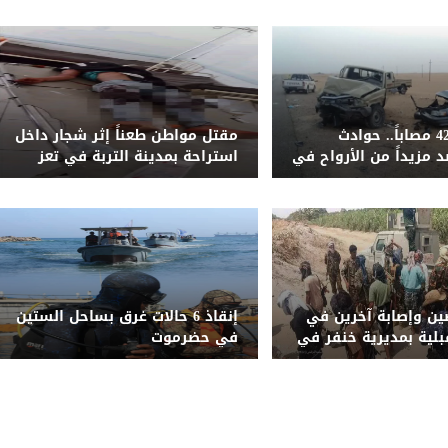
51 قتيلاً و428 مصاباً.. حوادث
مقتل مواطن طعناً إثر شجار داخل
 مزيداً من الأرواح في
استراحة بمدينة التربة في تعز
ليمنية المحررة خلال
ن وإصابة آخرين في
إنقاذ 6 حالات غرق بساحل الستين
بلية بمديرية خنفر في
في حضرموت