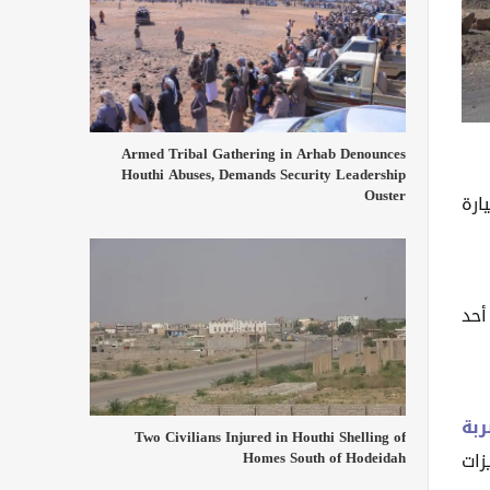
Armed Tribal Gathering in Arhab Denounces
Houthi Abuses, Demands Security Leadership
Ouster
استهداف سيارة
أحد
بة
Two Civilians Injured in Houthi Shelling of
Homes South of Hodeidah
عزيزات