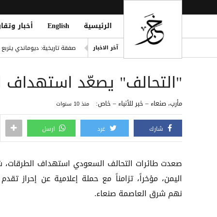
الرئيسية
English
أخبار وتقار
حمزة عبد الكريم على أعتاب يو
صفقة تاريخية: ديوماندي يتربع ع
آخر الاخبار
اليونيسف: 300 طفل قتيل في غزة خلال 300 يوم من وقف إطلاق النار
"التحالف" يصعّد استهداف 
ديوماندي يقتحم قائمة أغلى صف
i Mosque During Friday Prayers
مأرب، صنعاء – خبر للأنباء – خاص:
منذ 10 سنوات
Cloudflare تطلق Kitesurf: متصفح خفيف للوكلاء الأذكياء
شارك
غرد
ارسل
صعدت طائرات التحالف السعودي استهداف الطرقات، 
اليمن، مؤخراً، تزامناً مع حملة إعلامية عن إحراز تقدم
نهم شرق العاصمة صنعاء.