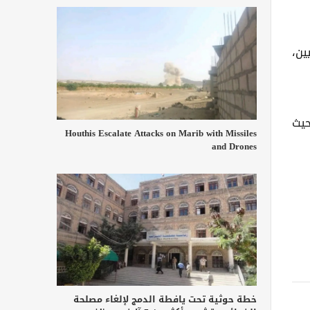
ين،
حيث
Houthis Escalate Attacks on Marib with Missiles
and Drones
خطة حوثية تحت يافطة الدمج لإلغاء مصلحة