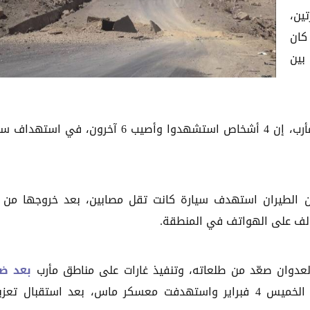
تين،
كان
بين
والجمعة 5 فبراير/ شباط 2016، قالت مصادر محلية في مأرب، إن 4 أشخاص استشهدوا وأصيب 6 آخرون، في 
ن الطيران استهدف سيارة كانت تقل مصابين، بعد خروجها من 
حالف على الهواتف في المنطقة.
عدوان صعّد من طلعاته، وتنفيذ غارات على مناطق مأرب
بعد ضر
التي نفذتها القوة الصاروخية للجيش، مساء الخميس 4 فبراير واستهدفت معسكر ماس، بعد استقبال ت