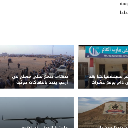
ومة
خطط
ر مستشفياتها بعد
صنعاء.. تجمع قبلي مسلح في
دامٍ يوقع عشرات
أرحب يندد بانتهاكات حوثية
الجرحى في معسكرات
ويطالب بإقالة قيادة الأمن