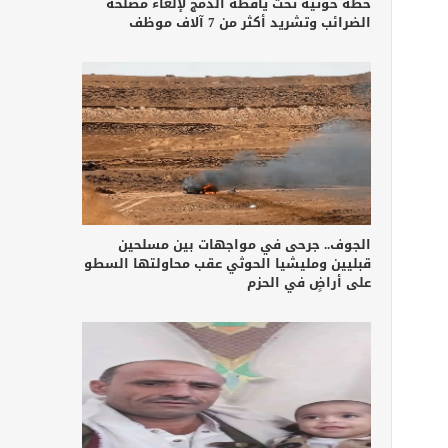
خطة حوثية تحت يافطة الدمج لإلغاء مصلحة
الضرائب وتشريد أكثر من 7 آلاف موظف
الجوف.. جرحى في مواجهات بين مسلحين
قبليين ومليشيا الحوثي عقب محاولتها السطو
على أراضٍ في الحزم