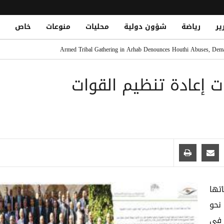
ير
رياضة
شؤون دولية
محليات
منوعات
خاص
حين في سوق حبان بمحافظة شبوة
Armed Tribal Gathering in Arhab Denounces Houthi Abuses, Dema
 هجوم حوثي دامٍ يوقع عشرات الشهداء والجرحى في معسكرات الجيش
ات إعادة تنظيم القوات
فقة تاريخية
اتها
نحو
 في