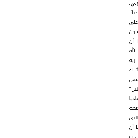
لي،
نة:
على
كون
 أن
لله
ربه
شياء
تقل
ين"
ديا
ضحت
لتي
 أن
يجب