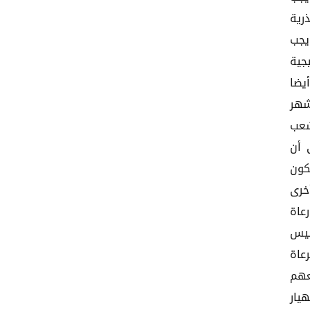
رية
يجب
جية
أيضا
شهر
شعب
 أن
كون
خرى
عاة
ليس
عاة
عهم
يار