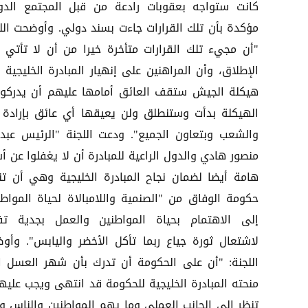
كانت ستواجه بعقوبات رادعة من قبل المجتمع الدو
مؤكدة بأن تلك القرارات جاءت بسند دولي. وأوضحت اللج
"أن مجيء تلك القرارات متأخرة خيرا من أن لا تأتي 
الإطلاق، وأن المراهنين على إنهيار المبادرة الخليجية 
هيكلة الجيش ستقف العائق أمامها عليهم أن يدركوا
الهيكلة بدأت وستنطلق ولن يعيقها أي عائق بإرادة ا
والشعب وبتعاون الجميع". ودعت اللجنة "الرئيس عبد 
منصور هادي والدول الراعية للمبادرة أن لا يغفلوا عن أ
هامة أيضا لضمان نجاح المبادرة الخليجية وهي أن تن
حكومة الوفاق من "الصنمية واللامبالاة لحياة المواطن
إلى الاهتمام بحياة المواطنين والعمل بجدية تفا
لاشتعال ثورة جياع ربما تأكل الأخضر واليابس". وأو
اللجنة: "أن على الحكومة أن تدرك بأن شهر العسل ا
منحته المبادرة الخليجية للحكومة قد انتهى ويجب عليها
تنظر إلى الجانب العملي وما يهم المواطنين والناس و