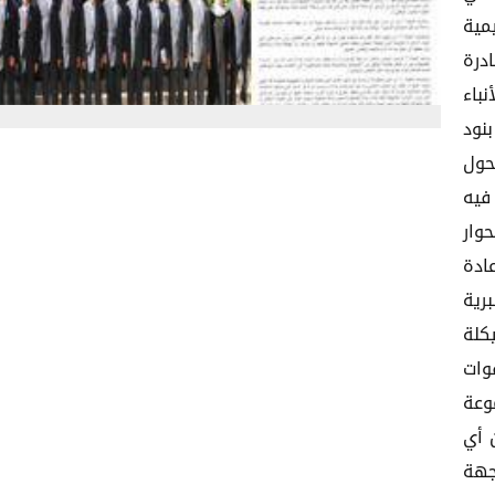
مية
درة
نباء
نود
حول
فيه
وار
ادة
رية
كلة
وات
وعة
 أي
جهة