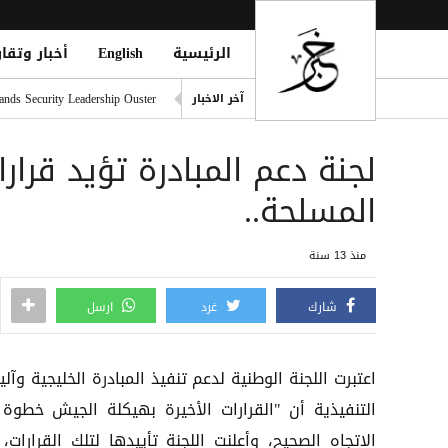
الرئيسية
English
أخبار وتقار
مقتل رجل وطفلته برصاص مسل
nds Security Leadership Ouster
آخر الاخبار
مأرب تستنفر مستشفياتها بعد
لجنة دعم المبادرة تؤيد قرار
وقف ChatGPT Atlas في 9 أغسطس: دليلك لحفظ بياناتك قبل فوات الأوان
ريال مدريد يضم ديوماندي رسميًا حتى 2033 بص
المسلحة..
مقتل نحو 100 مهاجر في موجة عبور جماعي إلى سبتة وسط أزمة إنسانية وأمنية
منذ 13 سنة
شارك
غرد
ارسل
اعتبرت اللجنة الوطنية لدعم تنفيذ المبادرة الخليجية وآلي
التنفيذية أن "القرارات الأخيرة بهيكلة الجيش خطوة 
الإتجاه الصحيح، وأعلنت اللجنة تأييدها لتلك القرارات،