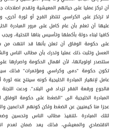
أن تركز عمليا على حياتهم المعيشية وتقدم اصلاحات جذ
لا ترتكز على الكراسي تنتظر الفرج أو ثورة أخرى، و
عليها أن تعلم بأن عام كامل على مرور المبادرة الخلي
كافيا لبناء دولة بأكملها وتأسيس بناها التحتية، ويجب 
على حكومة الوفاق أن تعلن بأنها قد انتهت من 
العسل وتثبت ذلك عمليا وتدرك بأن مطالب الناس وال
ستتصدر اولوياتها، لأن اهمال الحكومة واصرارها على
تكون حكومة "دمى وكراسي ومؤتمرات" فذلك سي
عامل لإنهيار المبادرة الخليجية كونه سينتج عنه ثورة أ
فالجوع ورقعة الفقر تزداد في البلاد". ودعت اللجنة ر
المبادرة الخليجية الى "الضغط على حكومة الوفاق 
عجزا منا كيمنيين عن الضغط ولكن كونهم الداعمين والر
لتلك المبادرة ،لتنفيذ مطالب الناس وتحسين وض
الاقتصادي والمعيشي، فذلك يعد ضمان لعدم انه