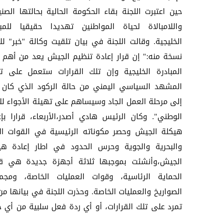
حين اعتبرت اللجنة بقاء الحكومة الحالية بحالتها الصني
واللامبالاة لحياة المواطنين تهديدا حقيقيا للمبا
الخليجية. وقالت اللجنة في بيان تلقيت وكالة "خبر" للأ
نسخة منه:" إن قرار إعادة تنظيم الجيش يعد من أهم ب
المبادرة الخليجية وإن تلك القرارات ستعمل على ت
المشهد السياسي اليمني من حالة الركود الذي كان 
إلى مرحلة العمل الجاد وسيساهم على تهيئة الأجواء للح
الوطني". وكان الرئيس هادي أصدر،الأربعاء، قرارا بإع
هيكلة الجيش وحصر مكوناته الرئيسية في القوات الب
والبحرية والجوية وحرس الحدود في اطار إعادة هي
الجيش،وأنشئت بموجبها ثلاثة أجهزة جديدة هي ق
الحماية الرئاسية، وقوات العمليات الخاصة، ومجم
الصواريخ والعمليات الخاصة. وحذرت اللجنة في بيانها من
تمرد على تلك القرارات، أو أي ردة فعل سلبية من أي 