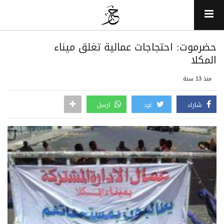
حضرموت: احتجاجات عمالية تغلق ميناء
المكلا
منذ 13 سنة
شارك
غرد
ارسل