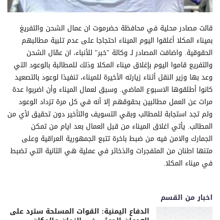
قالت مصادر محلية في محافظة حضرموت ان عمال الشحن والتفريغ
بميناء المكلا أغلقوا اليوم الميناء احتجاجا على عدم تلبية مطالبهم
الحقوقية. واضافت المصادر لـ وكالة "خبر" للأنباء، ان عمّال الشحن
والتفريع قاموا اليوم بإغلاق ميناء المكلا وذلك للمطالبة بالوعود التي
وعد بها وزير النقل أثناء زيارته الأخيرة للميناء، تنفيذا لوعود بالتصعيد
كانوا أطلقوها الاسبوع الماضي. وسبق لعمال الميناء وأن اضربوا عدة
مرات عن العمل مطالبين بحقوقهم إلا أنه في كل مرة تزداد الوعود
ولم تجد استجابة للمطالب وبقي التسويف والتأخير دون تحقيق لأي من
المطالب. يأتي اغلاق الميناء من قبل العمال بعد ايام من تمكن
الجمارك والامن فيه من ضبط باخرة تتبع الجمهورية العراقية وعلى
متنها اطنان من المتفجرات والذخائر في عملية هي الثانية التي تضبط
في ميناء المكلا.
اخبار من القسم
الدفاع اليمنية: القوات المسلحة سترد على