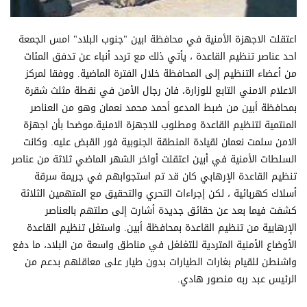
اعتقلت الاجهزة الأمنية في محافظة ابين "جنوب البلاد" امس الجمعة
احد عناصر تنظيم القاعدة ، يأتي ذلك مع تردد أنباء عن تدفق المئات
من أعضاء التنظيم إلى المحافظة خلال الفترة الماضية. ووفقا لمركز
الاعلام الامني التابع للوزارة، فان رجال الأمن في نقطة مثلث شقرة
بمحافظة أبين من ضبط المدعو أحمد محمد نعمان وهو من العناصر
المنتمية لتنظيم القاعدة ومطلوب للاجهزة الامنية.موضحا بأن اجهزة
الامن سلمت نعمان لقيادة المنطقة الجنوبية فور القبض عليه. وكانت
السلطات الأمنية في أبين اعتقلت أواخر الشهر الماضي ثلاثة من عناصر
تنظيم القاعدة الإرهابي كان قد تم استجوابهم في جريمة سرقة
أسلاك كهربائية ، لكن إجراءات التحري والتحقيق مع المتهمين الثلاثة
كشفت فيما بعد عن حقائق جديدة أشارت إلى صلتهم بالعناصر
الإرهابية من تنظيم القاعدة بمحافظة أبين. واستغل تنظيم القاعدة
الأوضاع الأمنية المتردية للتغلغل في مناطق واسعة من البلاد، ما دفع
واشنطن للقيام بغارات الطيارات بدون طيار على معاقلهم بدعم من
الرئيس عبد ربه منصور هادي.