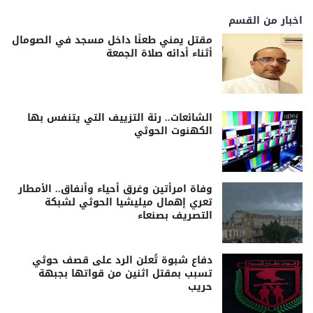
اخبار من القسم
مقتل يمني طعنًا داخل مسجد في الصومال
أثناء أدائه صلاة الجمعة
الشائعات.. رئة التزييف التي يتنفس بها
الكهنوت الحوثي
وفاة امرأتين وغرق أحياء وأنفاق.. الأمطار
تعري إهمال ميليشيا الحوثي لشبكة
التصريف بصنعاء
دفاع شبوة تُعلن الرد على قصف حوثي
تسبب بمقتل اثنين من قواتها بجبهة
حريب