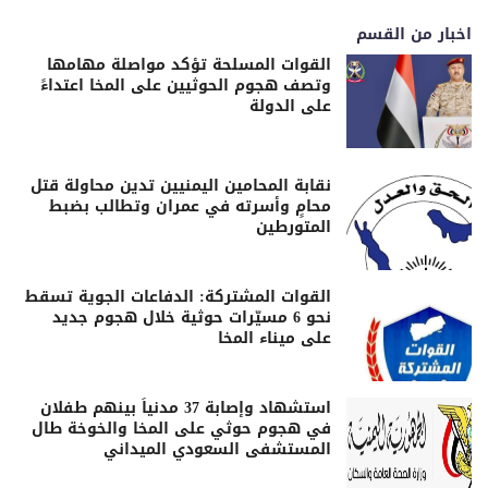
اخبار من القسم
القوات المسلحة تؤكد مواصلة مهامها
وتصف هجوم الحوثيين على المخا اعتداءً
على الدولة
نقابة المحامين اليمنيين تدين محاولة قتل
محامٍ وأسرته في عمران وتطالب بضبط
المتورطين
القوات المشتركة: الدفاعات الجوية تسقط
نحو 6 مسيّرات حوثية خلال هجوم جديد
على ميناء المخا
استشهاد وإصابة 37 مدنياً بينهم طفلان
في هجوم حوثي على المخا والخوخة طال
المستشفى السعودي الميداني