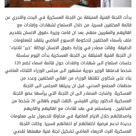
بدأت اللجنة الفنية المنبثقة عن اللجنة العسكرية في البحث والتحري عن
قائمة المختفين قسريا، من خلال الاستماع لشهادات وإفادات مع
اهاليهم والمقربين منهم، بعد ان قامت وزيرة حقوق الانسان بتقديم
ملف بأسماء المختفين للحكومة الاسبوع الماضي يتفقد للمعلومات
الدقيقة. وقالت مصادر في وزارة حقوق الانسان لوكالة "خبر" للانباء"
ان اللجنة الفنية المنبثقة عن اللجنة العسكرية بدأت اليوم سلسلة
جلسات استماع الى شهادات وافادات حول قائمة اسماء تضم 120
شخصا قدمتها الوزير حورية مشهور الى مجلس الوزراء الثلاثاء الماضي
بناء على شكاوى تلقتها الوزراء من اهالي المختفين وعدد من
منظمات المجتمع المدني، قبل ان يحيلها المجلس الى اللجنة
العسكرية. واشارت المصادر الى ان اللجنة التي يرأسها عضو اللجنة
العسكرية الدكتور رياض القرشي ،التقت اليوم باهالي 20 شخصا من
المختفين ، وستستمر في عقد لقاءات مع اهاليهم واقاربهم
واصدقائهم خلال الايام الماضية في محاولة للحصول على معلومات
جديدة تدعم فرضية اختفائهم او اخفائهم قسريا. وكانت اللجنة
العسكرية اقرت الاربعاء الماضي تشكيل لجنة فنية مهمتها تقصي