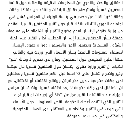
الحقائق والبحث والتحري عن المعلومات الدقيقة والصائبة حول قائمة
المخفيين قسرياً واستيضاح حقائق البلاغات والتأكد من دقتها. وكانت
وكالة "خبر" نقلت عن مصدر في رئاسة الوزراء ان المجلس فشل في
اجتماعه الدوري الثلاثاء باتخاذ قرار حول تقرير المختفين قسريا المقدم
من وزارة حقوق الإنسان لعدم وضوح التقرير أو اشتماله على معلومات
حقيقة بشأن المختفين.مشيرا إلى ان المجلس أحال التقرير على لجنة
الشؤون العسكرية وتحقيق الأمن والاستقرار ووزارة حقوق الإنسان
لاستفاء المعلومات الناقصة بشأن الأسماء التي وردت فيه والغائب
عنها الدليل الحقيقي حول المختفين. وقال في تصريح لـ وكالة "خبر"
للأنباء، ان تقرير وزارة حقوق الإنسان حول المختفين قسريا كان مبهما
وغير واضح واشتمل على 72 اسما قيل إنهم مختفين قسريا ومعتقلين
لدى جهات حكومية ، دون ذكر قرائن ووقائع الاختفاء أو الاعتقال، مع
ان الاعتقال لدى جهة حكومة لا يعد اختفاء قسريا. وأضاف ان مجلس
الوزراء عند مناقشته للتقرير عجز عن اتخاذ أي إجراءات او قرار تجاه
التقرير الذي انتقده أعضاء الحكومة لنقص المعلومات حول الأسماء
التي وردت في التقرير وخلطه بين المعتقل لدى الجهات الحكومية
والمختفي في جهات غير معروفة.