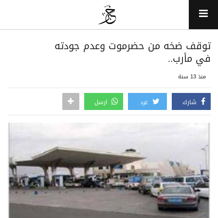
توقف ضخه من حضرموت وعدم جودته
في مأرب..
منذ 13 سنة
شارك
غرد
ارسل