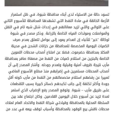
تسود حالة من الاستياء لدى أبناء محافظة شبوة، في ظل استمرار
الأزمة الخانقة في مادة النفط التي تشهدها المحافظة للأسبوع الثاني
على التوالي والتي تزيد معاناتهم في إحداث شلل شبه تام في النقل
والمواصلات ومولدات المياه الخاصة بالزراعة. وذكر مصدر في شبوة
لوكالة "خبر" للأنباء إن انعدام يعود إلى عوامل تتعلق بعدم صرف
الكميات اليومية المخصصة للمحافظة من خزانات الشحن في مدينة
المكلا بمحافظة حضرموت، فضلا عن امتناع أصحاب محطات التموين
الخاصة بالبنزين من استلام كميات من النفط من مصفاة صافر بمحافظة
مأرب نتيجة ظروف أمنية وقبلية ولعدم جودته. وأشار المصدر إلى أن
أصحاب المحطات مستمرين في إضرابهم منذ مطلع الأسبوع الماضي
تعبيرا عن رفضهم استلام مخصصاتهم من النفط من مأرب كونه أقل
جودة وأكثر تكلفة إلى جانب تكبدهم خسائر كبيرة بسبب التقطعات
على طريق مأرب – شبوة. وتوقع المصدر رفع الإضراب الذي استمر
لمدة تزيد عن أسبوع خلال اليومين القادمين. وكان اجتماع عقد بين
السلطة المحلية بالمحافظة وقيادتي شركة النفط والاتحاد العام لملاك
محطات ناقش بيع الوقود بالمحافظة وأسباب توقف بيعه في عدد من