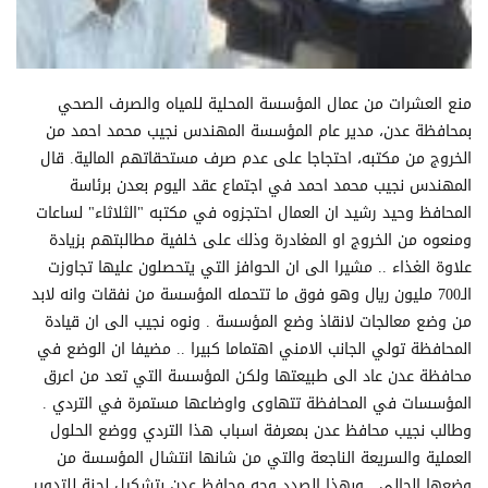
منع العشرات من عمال المؤسسة المحلية للمياه والصرف الصحي
بمحافظة عدن، مدير عام المؤسسة المهندس نجيب محمد احمد من
الخروج من مكتبه، احتجاجا على عدم صرف مستحقاتهم المالية. قال
المهندس نجيب محمد احمد في اجتماع عقد اليوم بعدن برئاسة
المحافظ وحيد رشيد ان العمال احتجزوه في مكتبه "الثلاثاء" لساعات
ومنعوه من الخروج او المغادرة وذلك على خلفية مطالبتهم بزيادة
علاوة الغذاء .. مشيرا الى ان الحوافز التي يتحصلون عليها تجاوزت
الـ700 مليون ريال وهو فوق ما تتحمله المؤسسة من نفقات وانه لابد
من وضع معالجات لانقاذ وضع المؤسسة . ونوه نجيب الى ان قيادة
المحافظة تولي الجانب الامني اهتماما كبيرا .. مضيفا ان الوضع في
محافظة عدن عاد الى طبيعتها ولكن المؤسسة التي تعد من اعرق
المؤسسات في المحافظة تتهاوى واوضاعها مستمرة في التردي .
وطالب نجيب محافظ عدن بمعرفة اسباب هذا التردي ووضع الحلول
العملية والسريعة الناجعة والتي من شانها انتشال المؤسسة من
وضعها الحالي . وبهذا الصدد وجه محافظ عدن بتشكيل لجنة للتدوير