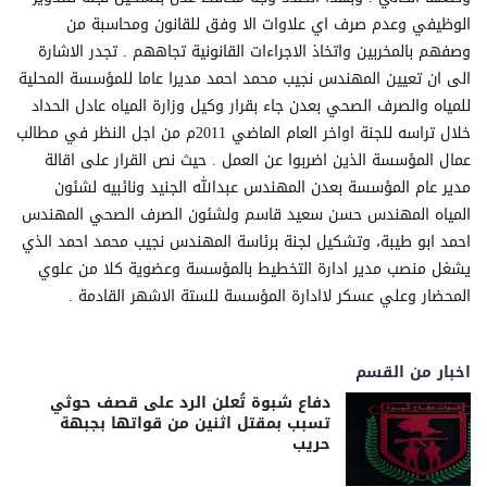
الوظيفي وعدم صرف اي علاوات الا وفق للقانون ومحاسبة من
وصفهم بالمخربين واتخاذ الاجراءات القانونية تجاههم . تجدر الاشارة
الى ان تعيين المهندس نجيب محمد احمد مديرا عاما للمؤسسة المحلية
للمياه والصرف الصحي بعدن جاء بقرار وكيل وزارة المياه عادل الحداد
خلال تراسه للجنة اواخر العام الماضي 2011م من اجل النظر في مطالب
عمال المؤسسة الذين اضربوا عن العمل . حيث نص القرار على اقالة
مدير عام المؤسسة بعدن المهندس عبدالله الجنيد ونائبيه لشئون
المياه المهندس حسن سعيد قاسم ولشئون الصرف الصحي المهندس
احمد ابو طيبة، وتشكيل لجنة برئاسة المهندس نجيب محمد احمد الذي
يشغل منصب مدير ادارة التخطيط بالمؤسسة وعضوية كلا من علوي
المحضار وعلي عسكر لاادارة المؤسسة للستة الاشهر القادمة .
اخبار من القسم
دفاع شبوة تُعلن الرد على قصف حوثي
تسبب بمقتل اثنين من قواتها بجبهة
حريب