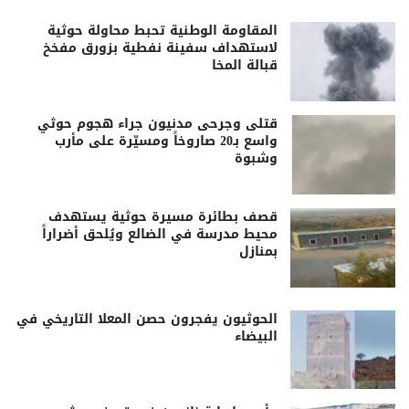
المقاومة الوطنية تحبط محاولة حوثية
لاستهداف سفينة نفطية بزورق مفخخ
قبالة المخا
قتلى وجرحى مدنيون جراء هجوم حوثي
واسع بـ20 صاروخاً ومسيّرة على مأرب
وشبوة
قصف بطائرة مسيرة حوثية يستهدف
محيط مدرسة في الضالع ويُلحق أضراراً
بمنازل
الحوثيون يفجرون حصن المعلا التاريخي في
البيضاء