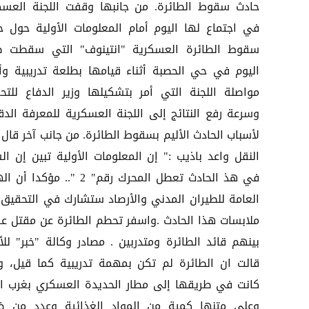
حادث سقوط الطائرة. من جانبها وقفت اللجنة العسك
في اجتماع لها اليوم أمام المعلومات الأولية حول ح
سقوط الطائرة العسكرية "انتينوف" التي سقطت ص
اليوم في حي الحصبة أثناء قيامها بطلعة تدريبية وأ
مواصلة اللجنة التي أمر بتشكيلها وزير الدفاع للتح
وسرعة رفع النتائج إلى اللجنة العسكرية للمعرفة الدق
لأسباب الحادث الأليم بسقوط الطائرة. من جانب آخر قال 
النقل واعد باذيب :" إن المعلومات الأولية تبين إن ال
في هذ الحادث تعطل المحرك رقم" 2 ".. مؤكدا
العامة للطيران المدني والأرصاد ستشارك في التحقيق
ملابسات هذا الحادث .واسفر تحطم الطائرة عن مقتل ع
بينهم قائد الطائرة ومتدربين . مصادر وكالة "خبر" للأن
قالت ان الطائرة لم تكن بمهمة تدريبية كما قيل، وا
كانت في طريقها إلى مطار الحديدة العسكري بغرب الب
وعلى متنها كمية من المواد الغذائية وعدد من ض