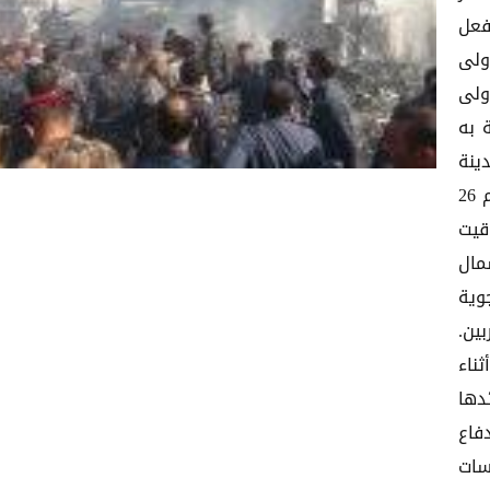
فعل
ولى
ولى
 به
ينة
صوفان. وكانت طائرة نقل عسكرية من طراز "انتينوف ام 26
ا بتوقيت
مال
وية
ين.
ناء
دها
فاع
سات