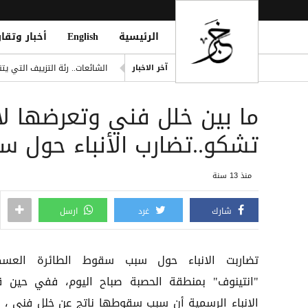
الرئيسية
English
أخبار وتقار
مانشستر سيتي يرفض عرض برش
آخر الاخبار
الشائعات.. رئة التزييف التي 
وفاة امرأتين وغرق أحياء وأنفا
ما بين خلل فني وتعرضها لاطل
دفاع شبوة تُعلن الرد على قص
outhi Oil Tanker Attack Attempt
تشكو..تضارب الأنباء حول 
تايوان تحقق مع شركات صينية 
منذ 13 سنة
شارك
غرد
ارسل
تضاربت الانباء حول سبب سقوط الطائرة العسك
"انتينوف" بمنطقة الحصبة صباح اليوم، ففي حين ق
الانباء الرسمية أن سبب سقوطها ناتج عن خلل فني ، ا