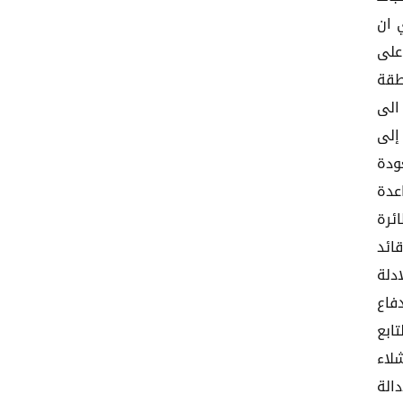
 ان
على
طقة
الى
إلى
ودة
عدة
ئرة
ائد
دلة
فاع
ابع
لاء
الة