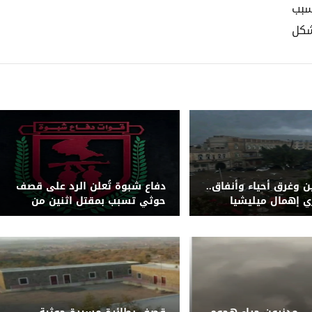
سبب
شكل
ن وغرق أحياء وأنفاق..
دفاع شبوة تُعلن الرد على قصف
ري إهمال ميليشيا
حوثي تسبب بمقتل اثنين من
كة التصريف بصنعاء
قواتها بجبهة حريب