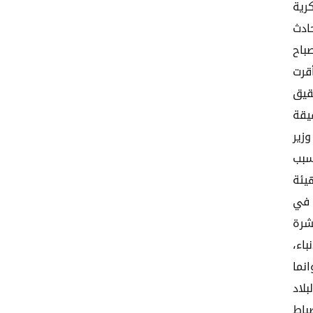
رية
ادث
باح
قرت
قيق
يقة
وزير
سبب
 أن الهيئة
 في
شرة
باء،
نما
لاد
باط