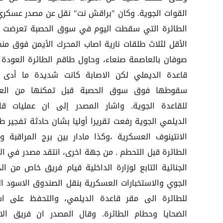
القوات الجوية. وكان "براقش نت" نقل عن مصدر عسكري
الطائرة التي سقطت اليوم في سوق الحصبة تعرضت 
الأقل لثلاث طلقات نارية اصاب المحرك الأيمن فوق من
صوفان بالعاصمة صنعاء، وحاول طاقم الطائرة العودة 
قاعدة الديملي لكن الاصابة كانت شديدة ما أدى 
سقوطها فوق سوق الحصبة قبل تمكنها من الع
للقاعدة الجوية. واشار المصدر إلى ان عمليات قا
الديلمي الجوية رفعت تقريرا أوليا بشان حادثة تفجير طا
الانتينوف العسكرية ،وكذا مادار بين برج المراقبة وق
الطائرة قبل التحطم . من جهة اخرى، انتقد مصدر في الا
الجنائية التابع لوزارة الداخلية قيام فريق خاص من الد
الجوي والاستخبارات العسكرية بنقل الصندوق الاسود الت
للطائرة الى مقر قاعدة الديلمي، والتحفظ على اش
الضحايا وحطام الطائرة. وقال المصدر ان فريق الاد