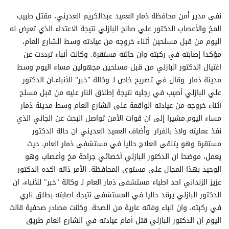
نفى مدير أمن محافظة ذمار العميد عبدالكريم العديني، مقتل طبيب
المخ والأعصاب الدكتور علي صالح البازلي نتيجة الاعتداء الذي تعرض له
اليوم من قبل مسلحين أثناء خروجه من عيادته وسط الشارع العام،
مؤكدا إصابته في ركبته وان حالته مستقرة. وكانت أنباء ترددت عن
اغتيال الدكتور البازلي من قبل مسلحين مجهولين مساء اليوم وسط
مدينة ذمار. وقال في تصريح خاص لـ وكالة "خبر" للأنباء،ان الدكتور
علي البازلي أصيب في رجليه نتيجة إطلاق النار عليه من قبل مسلح
أثناء خروجه من عيادته الواقعة على الشارع العام وسط مدينة ذمار
مساء اليوم.مشيرا إلى ان قوات الأمن تواصل البحث عن الجاني الذي
نفذ عمليته ولاذ بالفرار. وأضاف العميد العديني ان حالة الدكتور
مستقرة وهو يتلقى العلاج حاليا في مستشفى ذمار العام، حيث
يعمل، موضحا ان الدكتور البازلي أخصائي جراحة مخ وأعصاب وهو
الوحيد بهذا المجال على مستوى المحافظة. الأمر ذاته اكده الدكتور
عزيز الزنداني احد اطباء مستشفى ذمار العام لـ وكالة "خبر" للأنباء، ان
الدكتور البازلي يرقد حاليا في المستشفى نتيجة اصابته بطلق ناري
في ركبته، وان انباء وفاته عارية من الصحة. وكانت مصادر صحفية قالت
اليوم ان الدكتور البازلي قتل أمام عيادته في الشارع العام طريق