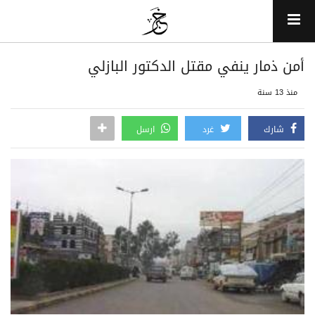
أمن ذمار ينفي مقتل الدكتور البازلي
منذ 13 سنة
شارك
غرد
ارسل