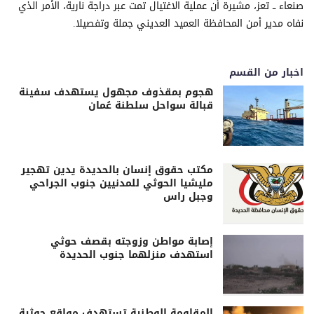
صنعاء ــ تعز، مشيرة أن عملية الاغتيال تمت عبر دراجة نارية، الأمر الذي
نفاه مدير أمن المحافظة العميد العديني جملة وتفصيلا.
اخبار من القسم
هجوم بمقذوف مجهول يستهدف سفينة
قبالة سواحل سلطنة عُمان
مكتب حقوق إنسان بالحديدة يدين تهجير
مليشيا الحوثي للمدنيين جنوب الجراحي
وجبل راس
إصابة مواطن وزوجته بقصف حوثي
استهدف منزلهما جنوب الحديدة
المقاومة الوطنية تستهدف مواقع حوثية