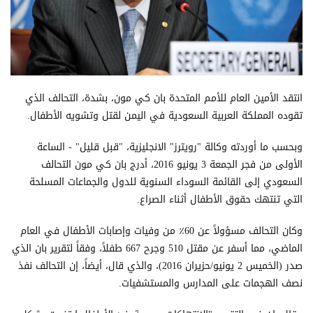
انتقد الأمين العام للأمم المتحدة بان كي مون، بشدة، التحالف الذي
تقوده المملكة العربية السعودية في اليمن لقتل وتشويه الأطفال.
وبحسب ما أوردته وكالة "رويترز" الانجليزية، "قبل قليل" - الساعة
الأولى من فجر الجمعة 3 يونيو 2016، أدرج بان كي مون التحالف
السعودي إلى القائمة السوداء السنوية للدول والجماعات المسلحة
التي تنتهك حقوق الأطفال أثناء الصراع.
وكان التحالف مسؤولاً عن 60٪ من وفيات وإصابات الأطفال في العام
الماضي، مما أسفر عن مقتل 510 وجرح 667 طفلاً، وفقاً لتقرير بان الذي
صدر (الخميس 2 يونيو/حزيران 2016)، والذي قال، أيضاً، إن التحالف نفذ
نصف الهجمات على المدارس والمستشفيات.