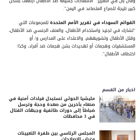
وقال بان في التقرير: "الانتهاكات جسيمة ضد الأطفال ارتفعت بشكل
كبير نتيجة للصراع المتصاعد في اليمن".
القوائم السوداء في تقرير الأمم المتحدة
للمجموعات التي
"تشارك في تجنيد واستخدام الأطفال، والعنف الجنسي ضد الأطفال،
وقتل الأطفال وتشويههم، والاعتداء على المدارس و/ أو
المستشفيات وهجمات أو تهديدات بشن هجمات ضد أفراد، وكذا
اختطاف الأطفال".
اخبار من القسم
مليشيا الحوثي تستبدل قيادات أمنية في
صنعاء بآخرين من صعدة وحجة وترسل
ضباطاً إلى دورات طائفية وجبهات القتال
في 3 محافظات
المجلس الرئاسي بين طفرة التعيينات
وغياب الإصلاحات