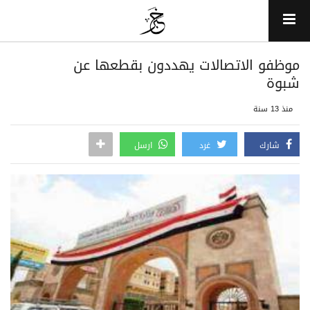
موظفو الاتصالات يهددون بقطعها عن
شبوة
منذ 13 سنة
شارك
غرد
ارسل