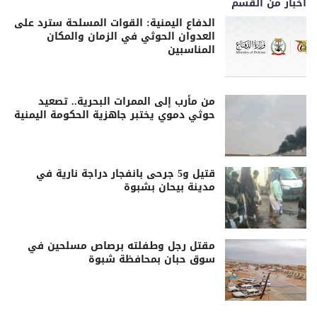
اخبار من القسم
الدفاع اليمنية: القوات المسلحة سترد على
العدوان الحوثي في الزمان والمكان
المناسبين
من مأرب إلى الممرات البحرية.. تصعيد
حوثي دموي يختبر جاهزية الحكومة اليمنية
قتيل و5 جرحى بانفجار دراجة نارية في
مدينة بيحان بشبوة
مقتل رجل وطفلته برصاص مسلحين في
سوق حبان بمحافظة شبوة