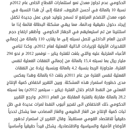
الحكومي عدم تجاوز معدل نمو استثمارات القطاع الخاص عام 2012م
نسبة 10 بالمائة في أحسن الظروف، لافتة إلى أن هذا النسبة في
ضوء معدل التضخم المرتفع لا تسمح بتوليد فرص عمل جديدة تكفل
إيجاد دخول حقيقية ودائمة، مما يبقي مشكلة البطالة قائمة إذا ما
استثنينا من تم استيعايهم في الجهاز الحكومي. وأظهر ارتفاع حجم
الدين العام الداخلي لتصل نسبته إلى ما يقارب 110 بالمائة من إجمالي
التقديرات الأولية للإيرادات الذاتية الفعلية لعام 2012م، وكذا تنامي
الأعباء المترتبة عليه والتي بلغت للفترة يناير – نوفمبر 2012 م نحو 294
مليار ريال بما نسبته 15,4 بالمائة من إجمالي النفقات الفعلية لنفس
الفترة، متجاوزة الربط بنسبة 4,2 بالمائة وبنسبة زيادة عن النفقات
الفعلية لنفس الفترة من عام 2011م بلغت 63 بالمائة وهذا يعكس
مدى خطورة استمرار هذه المشكلة. وبين التقرير انخفاض كمية الإنتاج
الفعلي من النفط الخام خلال الفترة (يناير – سبتمبر 2012م) بما نسبته
28,2 بالمائة مقارنة بالفترة المقابلة من العام 2011م. وارجع التقرير
الحكومي ذلك الانخفاض الى تفجير أنبوب النفط لمرات عديدة في ظل
ثبات كمية الإنتاج من الغاز الطبيعي والغاز المصاحب مما يشكل تحدياً
حقيقياً للاقتصاد القومي مستقبلاً. وقال التقرير ان استمرار تدهور
الأوضاع الأمنية والسياسية والاقتصادية، يشكل قيداً حقيقياً وأساسياً